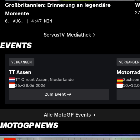
Großbritannien: Erinnerung an legendäre
W
2
Momente
6. AUG. | 4:47 MIN
ServusTV Mediathek
EVENTS
VERGANGEN
VERGANGEN
TT Assen
Motorrad
TT Circuit Assen, Niederlande
Sachsenr
26.–28.06.2026
10.–12.
Zum Event
Alle MotoGP Events
MOTOGP NEWS