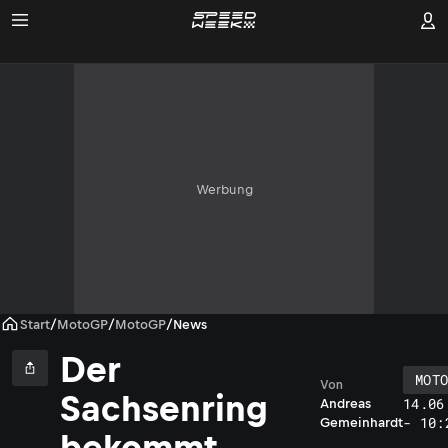
Werbung
Start
/
MotoGP
/
MotoGP
/
News
Der
MOT
Von
Sachsenring
14.06
Andreas
- 10:
Gemeinhardt
bekommt