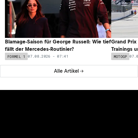
Blamage-Saison für George Russell: Wie tief
Grand Prix
fällt der Mercedes-Routinier?
Trainings 
07.08.2026 - 07:41
07.
FORMEL 1
MOTOGP
Alle Artikel