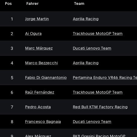
Pos
Fahrer
Team
1
Jorge Martin
Aprilia Racing
2
Ai Ogura
Trackhouse MotoGP Team
3
Marc Márquez
Ducati Lenovo Team
4
Marco Bezzecchi
Aprilia Racing
5
Fabio Di Giannantonio
Pertamina Enduro VR46 Racing T
6
Raúl Fernández
Trackhouse MotoGP Team
7
Pedro Acosta
Red Bull KTM Factory Racing
8
Francesco Bagnaia
Ducati Lenovo Team
9
Alex Márquez
BK8 Gresini Racing MotoGP