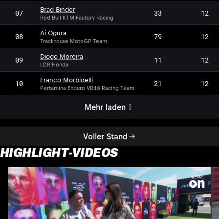
Brad Binder
07
33
12
Red Bull KTM Factory Racing
Ai Ogura
08
79
12
Trackhouse MotoGP Team
Diogo Moreira
09
11
12
LCR Honda
Franco Morbidelli
10
21
12
Pertamina Enduro VR46 Racing Team
Mehr laden
Voller Stand
HIGHLIGHT-VIDEOS