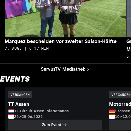
Marquez bescheiden vor zweiter Saison-Hälfte
G
7. AUG. | 6:17 MIN
M
6
ServusTV Mediathek
EVENTS
VERGANGEN
VERGANGEN
TT Assen
Motorrad
TT Circuit Assen, Niederlande
Sachsenr
26.–28.06.2026
10.–12.
Zum Event