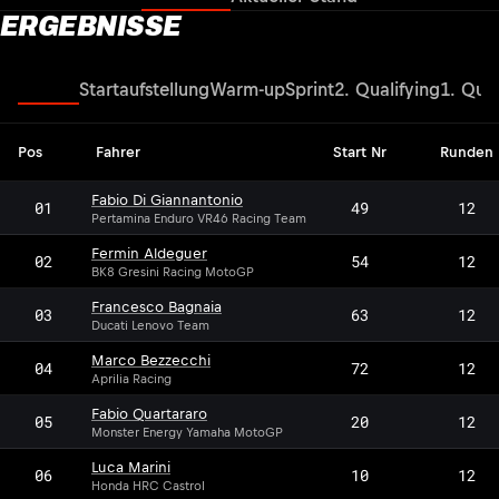
ERGEBNISSE
Rennen
Startaufstellung
Warm-up
Sprint
2. Qualifying
1. Qual
Pos
Fahrer
Start Nr
Runden
Fabio Di Giannantonio
01
49
12
Pertamina Enduro VR46 Racing Team
Fermin Aldeguer
02
54
12
BK8 Gresini Racing MotoGP
Francesco Bagnaia
03
63
12
Ducati Lenovo Team
Marco Bezzecchi
04
72
12
Aprilia Racing
Fabio Quartararo
05
20
12
Monster Energy Yamaha MotoGP
Luca Marini
06
10
12
Honda HRC Castrol