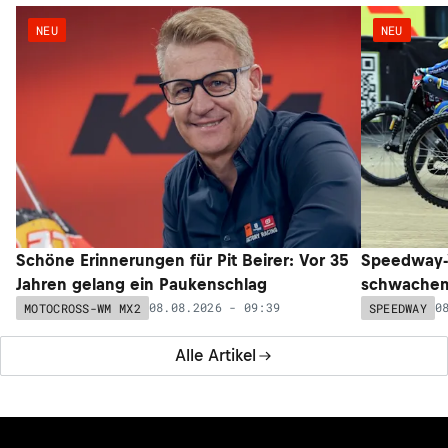
NEU
NEU
Schöne Erinnerungen für Pit Beirer: Vor 35
Speedway-W
Jahren gelang ein Paukenschlag
schwachem 
08.08.2026 - 09:39
0
MOTOCROSS-WM MX2
SPEEDWAY
Alle Artikel