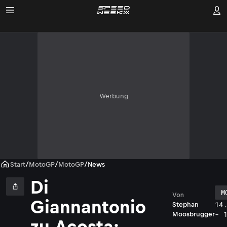
Werbung
Start
/
MotoGP
/
MotoGP
/
News
Di
M
Von
Giannantonio
14
Stephan
- 
Moosbrugger
zu Acosta: