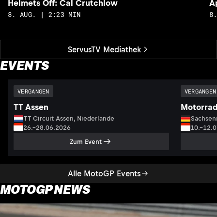
Helmets Off: Cal Crutchlow
A
8. AUG. | 2:23 MIN
8
ServusTV Mediathek
EVENTS
VERGANGEN
VERGANGEN
TT Assen
Motorrad
TT Circuit Assen, Niederlande
Sachsenr
26.–28.06.2026
10.–12.
Zum Event
Alle MotoGP Events
MOTOGP NEWS