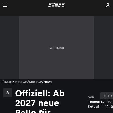
Werbung
Start
/
MotoGP
/
MotoGP
/
News
Offiziell: Ab
MOTO
Von
2027 neue
14.05
Thomas
- 12:
Kuttruf
Rolle für