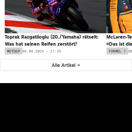
Toprak Razgatlioglu (20./Yamaha) rätselt:
McLaren-Te
Was hat seinen Reifen zerstört?
«Das ist di
08.08.2026 - 21:35
0
MOTOGP
FORMEL 1
Alle Artikel