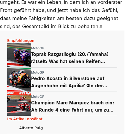
umgeht. Es war ein Leben, in dem ich an vorderster
Front geführt habe, und jetzt habe ich das Gefühl,
dass meine Fähigkeiten am besten dazu geeignet
sind, das Gesamtbild im Blick zu behalten.»
Empfehlungen
MotoGP
Toprak Razgatlioglu (20./Yamaha)
rätselt: Was hat seinen Reifen
zerstört?
MotoGP
Pedro Acosta in Silverstone auf
Augenhöhe mit Aprilia? «In der
Boxengasse»
MotoGP
Champion Marc Marquez brach ein:
Ab Runde 4 eine Fahrt nur, um zu
überleben
Im Artikel erwähnt
Alberto Puig