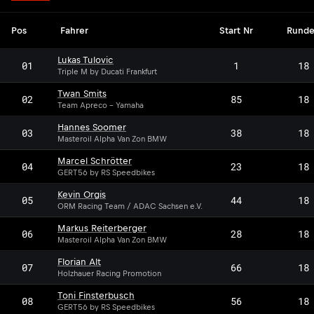
Pos
Fahrer
Start Nr
Rund
Lukas Tulovic
01
1
18
Triple M by Ducati Frankfurt
Twan Smits
02
85
18
Team Apreco - Yamaha
Hannes Soomer
03
38
18
Masteroil Alpha Van Zon BMW
Marcel Schrötter
04
23
18
GERT56 by RS Speedbikes
Kevin Orgis
05
44
18
ORM Racing Team / ADAC Sachsen e.V.
Markus Reiterberger
06
28
18
Masteroil Alpha Van Zon BMW
Florian Alt
07
66
18
Holzhauer Racing Promotion
Toni Finsterbusch
08
56
18
GERT56 by RS Speedbikes