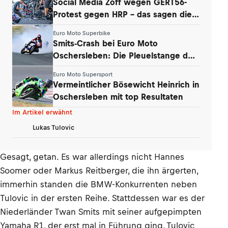
Social Media Zoff wegen GERT56-
Protest gegen HRP – das sagen die
Teams
Euro Moto Superbike
Smits-Crash bei Euro Moto
Oschersleben: Die Pleuelstange der
Yamaha war‘s
Euro Moto Supersport
Vermeintlicher Bösewicht Heinrich in
Oschersleben mit top Resultaten
Im Artikel erwähnt
Lukas Tulovic
Gesagt, getan. Es war allerdings nicht Hannes
Soomer oder Markus Reitberger, die ihn ärgerten,
immerhin standen die BMW-Konkurrenten neben
Tulovic in der ersten Reihe. Stattdessen war es der
Niederländer Twan Smits mit seiner aufgepimpten
Yamaha R1, der erst mal in Führung ging, Tulovic