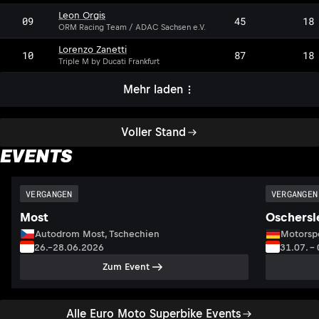
Leon Orgis
LO
09
45
18
ORM Racing Team / ADAC Sachsen e.V.
Lorenzo Zanetti
10
87
18
Triple M by Ducati Frankfurt
Mehr laden
Voller Stand
EVENTS
VERGANGEN
VERGANGEN
Most
Oschersl
Autodrom Most, Tschechien
Motorsp
26.–28.06.2026
31.07. –
Zum Event
Alle Euro Moto Superbike Events