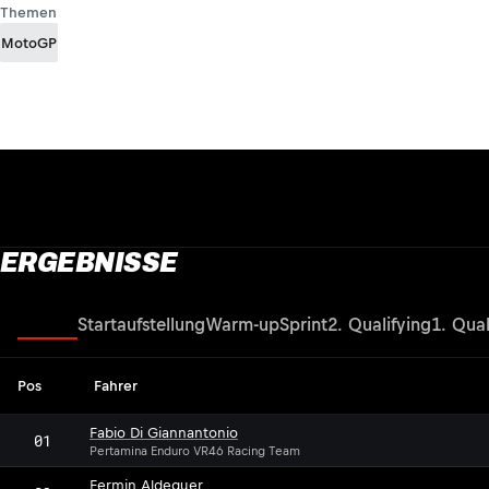
Themen
MotoGP
ERGEBNISSE
Rennen
Startaufstellung
Warm-up
Sprint
2. Qualifying
1. Qual
Pos
Fahrer
Fabio Di Giannantonio
01
Pertamina Enduro VR46 Racing Team
Fermin Aldeguer