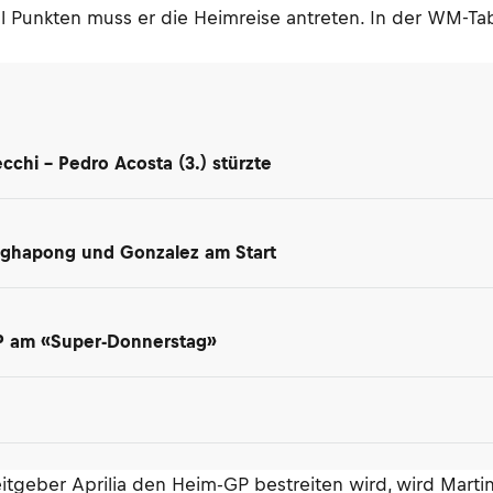
ll Punkten muss er die Heimreise antreten. In der WM-Tab
chi – Pedro Acosta (3.) stürzte
Singhapong und Gonzalez am Start
P am «Super-Donnerstag»
itgeber Aprilia den Heim-GP bestreiten wird, wird Marti