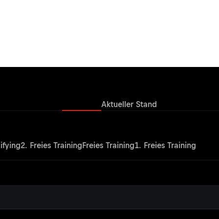
Ergebnisse
Aktueller Stand
ifying
2. Freies Training
Freies Training
1. Freies Training