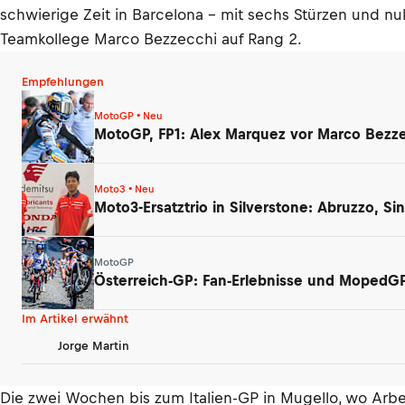
schwierige Zeit in Barcelona – mit sechs Stürzen und nu
Teamkollege Marco Bezzecchi auf Rang 2.
Empfehlungen
MotoGP • Neu
MotoGP, FP1: Alex Marquez vor Marco Bezzec
Moto3 • Neu
Moto3-Ersatztrio in Silverstone: Abruzzo, 
MotoGP
Österreich-GP: Fan-Erlebnisse und MopedG
Im Artikel erwähnt
Jorge Martin
Die zwei Wochen bis zum Italien-GP in Mugello, wo Arbe