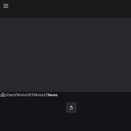
Start
/
MotoGP
/
Moto2
/
News