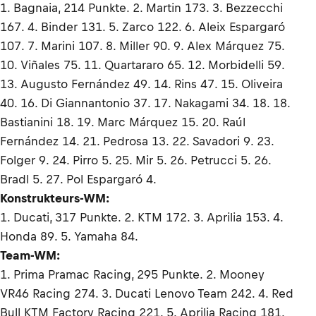
1. Bagnaia, 214 Punkte. 2. Martin 173. 3. Bezzecchi
167. 4. Binder 131. 5. Zarco 122. 6. Aleix Espargaró
107. 7. Marini 107. 8. Miller 90. 9. Alex Márquez 75.
10. Viñales 75. 11. Quartararo 65. 12. Morbidelli 59.
13. Augusto Fernández 49. 14. Rins 47. 15. Oliveira
40. 16. Di Giannantonio 37. 17. Nakagami 34. 18. 18.
Bastianini 18. 19. Marc Márquez 15. 20. Raúl
Fernández 14. 21. Pedrosa 13. 22. Savadori 9. 23.
Folger 9. 24. Pirro 5. 25. Mir 5. 26. Petrucci 5. 26.
Bradl 5. 27. Pol Espargaró 4.
Konstrukteurs-WM:
1. Ducati, 317 Punkte. 2. KTM 172. 3. Aprilia 153. 4.
Honda 89. 5. Yamaha 84.
Team-WM:
1. Prima Pramac Racing, 295 Punkte. 2. Mooney
VR46 Racing 274. 3. Ducati Lenovo Team 242. 4. Red
Bull KTM Factory Racing 221. 5. Aprilia Racing 181.