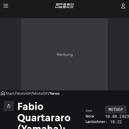
Werbung
Start
/
MotoGP
/
MotoGP
/
News
Fabio
MOTOGP
Von
Quartararo
10.08.202
Nora
- 18:22
Lantschner
(Yamaha):