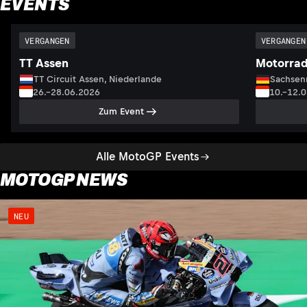
EVENTS
VERGANGEN
VERGANGEN
TT Assen
Motorrad
TT Circuit Assen, Niederlande
Sachsenr
26.–28.06.2026
10.–12.
Zum Event
Alle MotoGP Events
MOTOGP NEWS
NEU