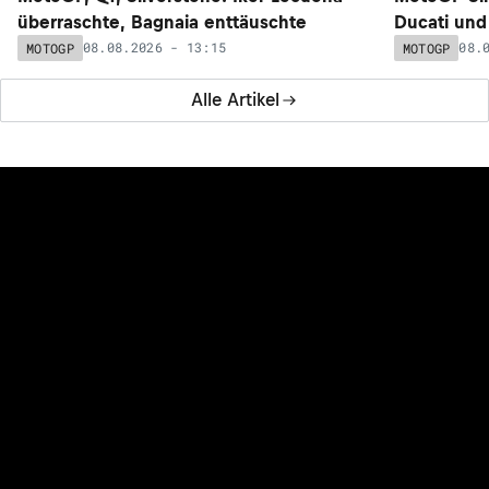
überraschte, Bagnaia enttäuschte
Ducati und 
08.08.2026 - 13:15
08.
MOTOGP
MOTOGP
Alle Artikel