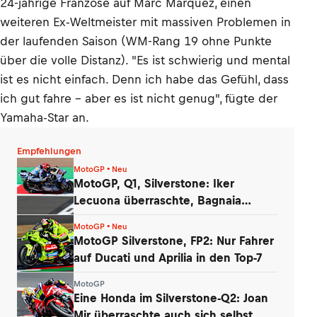
24-jährige Franzose auf Marc Márquez, einen
weiteren Ex-Weltmeister mit massiven Problemen in
der laufenden Saison (WM-Rang 19 ohne Punkte
über die volle Distanz). "Es ist schwierig und mental
ist es nicht einfach. Denn ich habe das Gefühl, dass
ich gut fahre – aber es ist nicht genug", fügte der
Yamaha-Star an.
Empfehlungen
MotoGP • Neu
MotoGP, Q1, Silverstone: Iker
Lecuona überraschte, Bagnaia
enttäuschte
MotoGP • Neu
MotoGP Silverstone, FP2: Nur Fahrer
auf Ducati und Aprilia in den Top-7
MotoGP
Eine Honda im Silverstone-Q2: Joan
Mir überraschte auch sich selbst