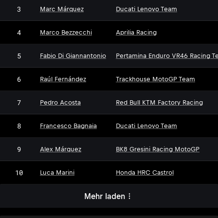
3
Marc Márquez
Ducati Lenovo Team
4
Marco Bezzecchi
Aprilia Racing
5
Fabio Di Giannantonio
Pertamina Enduro VR46 Racing T
6
Raúl Fernández
Trackhouse MotoGP Team
7
Pedro Acosta
Red Bull KTM Factory Racing
8
Francesco Bagnaia
Ducati Lenovo Team
9
Alex Márquez
BK8 Gresini Racing MotoGP
10
Luca Marini
Honda HRC Castrol
Mehr laden