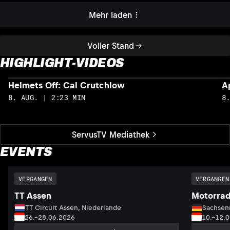
Mehr laden
Voller Stand
HIGHLIGHT-VIDEOS
Helmets Off: Cal Crutchlow
A
8. AUG. | 2:23 MIN
8
ServusTV Mediathek
EVENTS
VERGANGEN
VERGANGEN
TT Assen
Motorrad
TT Circuit Assen, Niederlande
Sachsenr
26.–28.06.2026
10.–12.