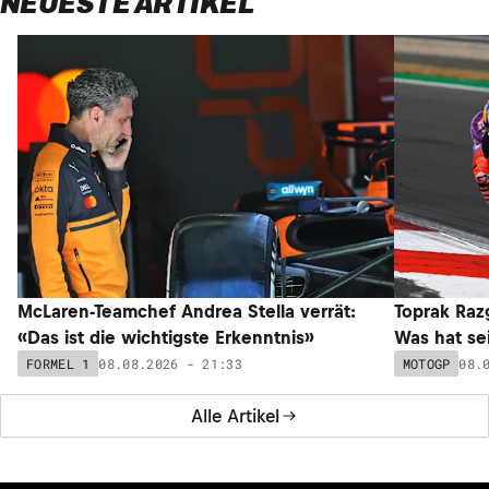
NEUESTE ARTIKEL
McLaren-Teamchef Andrea Stella verrät:
Toprak Razg
«Das ist die wichtigste Erkenntnis»
Was hat sei
08.08.2026 - 21:33
08.
FORMEL 1
MOTOGP
Alle Artikel