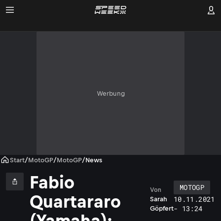
Werbung
Start
/
MotoGP
/
MotoGP
/
News
Fabio
MOTOGP
Von
Quartararo
10.11.2021
Sarah
- 13:24
Göpfert
(Yamaha):