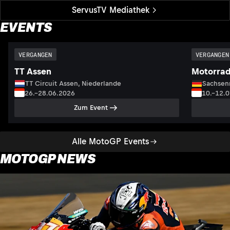
ServusTV Mediathek
EVENTS
VERGANGEN
VERGANGEN
TT Assen
Motorrad
TT Circuit Assen, Niederlande
Sachsenr
26.–28.06.2026
10.–12.
Zum Event
Alle MotoGP Events
MOTOGP NEWS