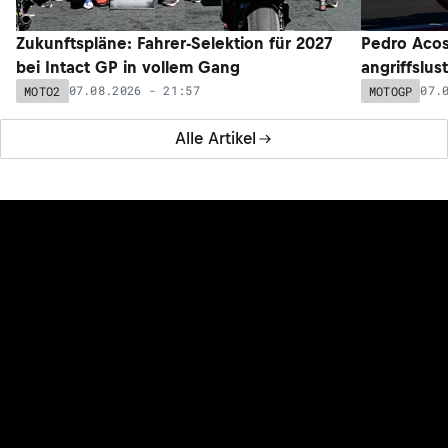
Zukunftspläne: Fahrer-Selektion für 2027
Pedro Acos
bei Intact GP in vollem Gang
angriffslus
07.08.2026 - 21:57
07.
MOTO2
MOTOGP
Alle Artikel