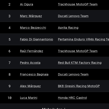
2
Ai Ogura
Trackhouse MotoGP Team
3
Marc Márquez
Ducati Lenovo Team
4
Marco Bezzecchi
Aprilia Racing
5
Fabio Di Giannantonio
Pertamina Enduro VR46 Racing T
6
Raúl Fernández
Trackhouse MotoGP Team
7
Pedro Acosta
Red Bull KTM Factory Racing
8
Francesco Bagnaia
Ducati Lenovo Team
9
Alex Márquez
BK8 Gresini Racing MotoGP
10
Luca Marini
Honda HRC Castrol