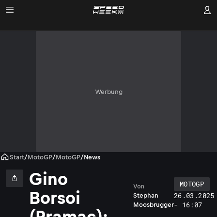
Werbung
Start
/
MotoGP
/
MotoGP
/
News
Gino
MOTOGP
Von
Borsoi
26.03.2025
Stephan
- 16:07
Moosbrugger
(Pramac):