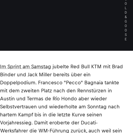
O
L
D
&
G
O
O
S
E
Im Sprint am Samstag
jubelte Red Bull KTM mit Brad
Binder und Jack Miller bereits über ein
Doppelpodium. Francesco "Pecco" Bagnaia tankte
mit dem zweiten Platz nach den Rennstürzen in
Austin und Termas de Río Hondo aber wieder
Selbstvertrauen und wiederholte am Sonntag nach
hartem Kampf bis in die letzte Kurve seinen
Vorjahressieg. Damit eroberte der Ducati-
Werksfahrer die WM-Führung zurück, auch weil sein