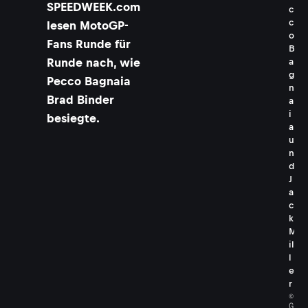
SPEEDWEEK.com
c
c
lesen MotoGP-
o
Fans Runde für
B
Runde nach, wie
a
g
Pecco Bagnaia
n
Brad Binder
a
i
besiegte.
a
u
n
d
J
a
c
k
M
il
l
e
r
©
G