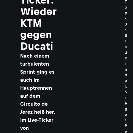
T
o
Wieder
p
-
KTM
3
:
gegen
B
r
Ducati
a
d
Nach einem
B
turbulenten
i
n
Sprint ging es
d
auch im
e
r,
Hauptrennen
S
auf dem
i
Circuito de
e
g
Jerez heiß her.
e
Im Live-Ticker
r
P
von
e