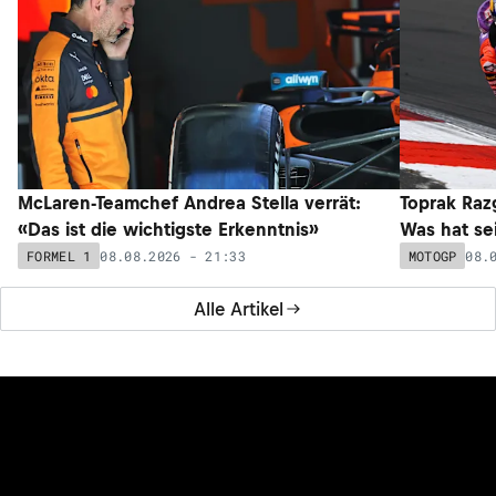
McLaren-Teamchef Andrea Stella verrät:
Toprak Razg
«Das ist die wichtigste Erkenntnis»
Was hat sei
08.08.2026 - 21:33
08.
FORMEL 1
MOTOGP
Alle Artikel