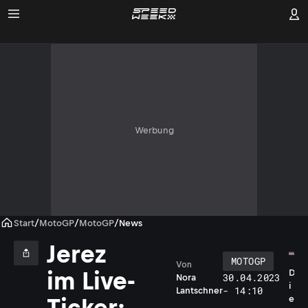
Werbung
Start
/
MotoGP
/
MotoGP
/
News
Jerez
MOTOGP
Von
im Live-
D
30.04.2023
Nora
i
- 14:10
Lantschner
e
Ticker: