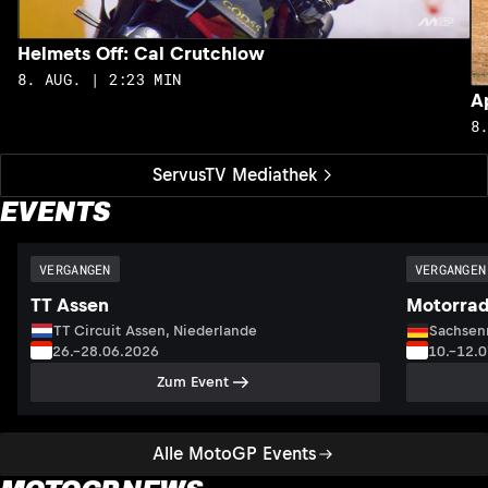
Helmets Off: Cal Crutchlow
8. AUG. | 2:23 MIN
A
8
ServusTV Mediathek
EVENTS
VERGANGEN
VERGANGEN
TT Assen
Motorrad
TT Circuit Assen, Niederlande
Sachsenr
26.–28.06.2026
10.–12.
Zum Event
Alle MotoGP Events