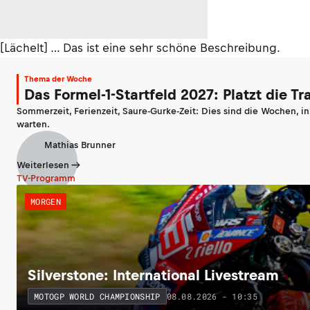
[Lächelt] … Das ist eine sehr schöne Beschreibung.
Thema der Woche
Das Formel-1-Startfeld 2027: Platzt die T
Sommerzeit, Ferienzeit, Saure-Gurke-Zeit: Dies sind die Wochen, i
warten.
Mathias Brunner
Weiterlesen
TV-Programm
MORGEN
Silverstone: International Livestream
08.08.2026 - 10:35
MOTOGP WORLD CHAMPIONSHIP