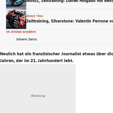
Moto2, Zeittraining: Daniel Holgado mit Rek
Moto3 • Neu
Zeittraining, Silverstone: Valentin Perrone
Im Artikel erwähnt
Johann Zarco
Neulich hat ein französischer Journalist etwas über d
Jahren, der im 21. Jahrhundert lebt.
Werbung