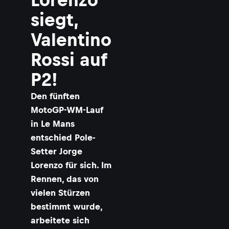
e
n
siegt,
t
i
Valentino
n
o
Rossi auf
R
o
P2!
s
s
Den fünften
i
,
MotoGP-WM-Lauf
J
in Le Mans
o
entschied Pole-
r
g
Setter Jorge
e
Lorenzo für sich. Im
L
o
Rennen, das von
r
vielen Stürzen
e
n
bestimmt wurde,
z
arbeitete sich
o