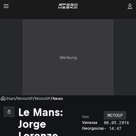
Werbung
Start
/
MotoGP
/
MotoGP
/
News
Le Mans:
MOTOGP
Von
V
Jorge
08.05.2016
Vanessa
a
- 14:47
Georgoulas
l
Lorenzo