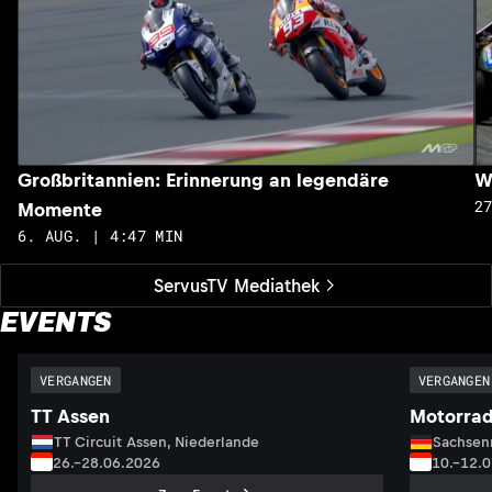
Großbritannien: Erinnerung an legendäre
W
2
Momente
6. AUG. | 4:47 MIN
ServusTV Mediathek
EVENTS
VERGANGEN
VERGANGEN
TT Assen
Motorrad
TT Circuit Assen, Niederlande
Sachsenr
26.–28.06.2026
10.–12.