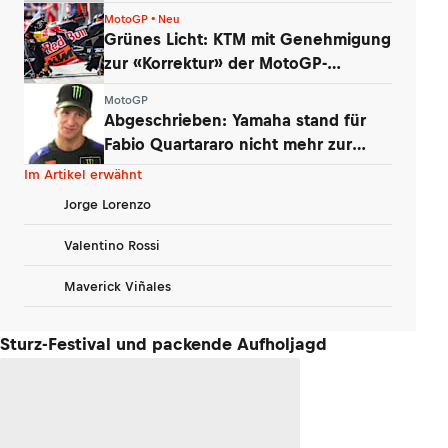
werden
MotoGP • Neu
Grünes Licht: KTM mit Genehmigung
zur «Korrektur» der MotoGP-
Triebwerke
MotoGP
Abgeschrieben: Yamaha stand für
Fabio Quartararo nicht mehr zur
Debatte
Im Artikel erwähnt
Jorge Lorenzo
Valentino Rossi
Maverick Viñales
Sturz-Festival und packende Aufholjagd