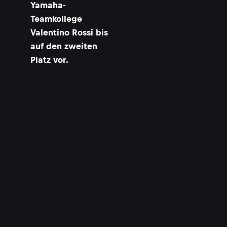
Yamaha-
u
n
Teamkollege
d
Valentino Rossi bis
a
auf den zweiten
v
Platz vor.
e
r
i
c
k
V
i
ñ
a
l
e
s
i
n
L
e
a