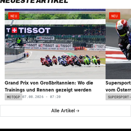
NEUESTE ARTIKEL
NEU
NEU
Grand Prix von Großbritannien: Wo die
Supersport
Trainings und Rennen gezeigt werden
vom Österr
07.08.2026 - 07:20
MOTOGP
SUPERSPORT
Alle Artikel