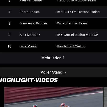
6
Raúl Fernández
Trackhouse MotoGP Team
7
Pedro Acosta
Red Bull KTM Factory Racing
8
Francesco Bagnaia
Ducati Lenovo Team
9
Alex Márquez
BK8 Gresini Racing MotoGP
10
Luca Marini
Honda HRC Castrol
Mehr laden
Voller Stand
HIGHLIGHT-VIDEOS