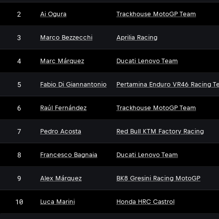
2
Ai Ogura
Trackhouse MotoGP Team
3
Marco Bezzecchi
Aprilia Racing
4
Marc Márquez
Ducati Lenovo Team
5
Fabio Di Giannantonio
Pertamina Enduro VR46 Racing T
6
Raúl Fernández
Trackhouse MotoGP Team
7
Pedro Acosta
Red Bull KTM Factory Racing
8
Francesco Bagnaia
Ducati Lenovo Team
9
Alex Márquez
BK8 Gresini Racing MotoGP
10
Luca Marini
Honda HRC Castrol