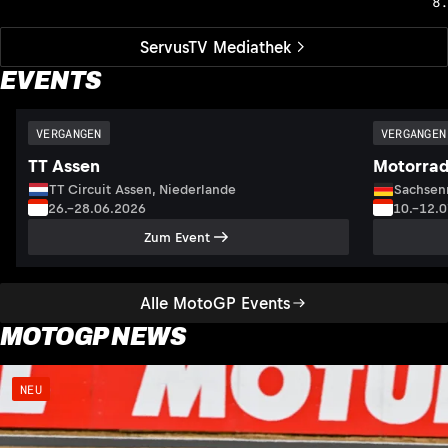
8
ServusTV Mediathek
EVENTS
VERGANGEN
VERGANGEN
TT Assen
Motorrad
TT Circuit Assen, Niederlande
Sachsenr
26.–28.06.2026
10.–12.
Zum Event
Alle MotoGP Events
MOTOGP NEWS
NEU