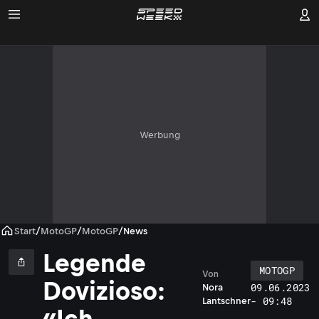
Werbung
Start
/
MotoGP
/
MotoGP
/
News
Legende
MOTOGP
Von
Dovizioso:
09.06.2023
Nora
- 09:48
Lantschner
«Ich