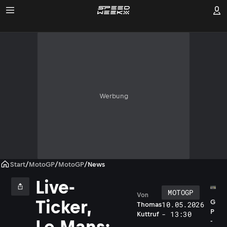
Werbung
Start
/
MotoGP
/
MotoGP
/
News
Live-
MOTOGP
Von
Ticker,
G
10.05.2026
Thomas
P
- 13:30
Kuttruf
Le Mans:
-