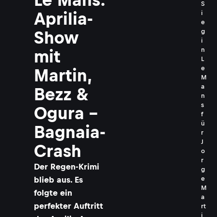
S
i
Aprilia-
e
g
Show
i
n
mit
L
e
Martin,
M
a
Bezz &
n
s
Ogura –
f
ü
Bagnaia-
r
J
Crash
o
r
Der Regen-Krimi
g
e
blieb aus. Es
M
folgte ein
a
perfekter Auftritt
rt
i