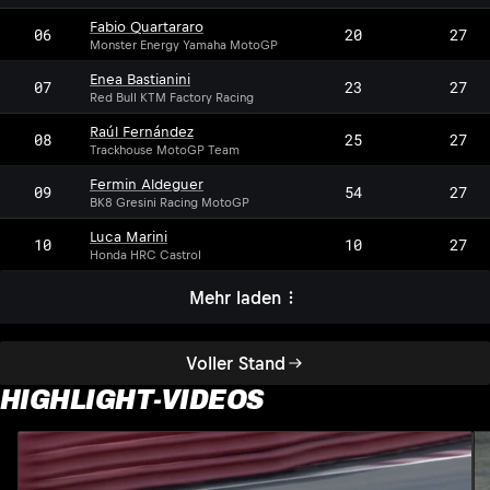
Fabio Quartararo
06
20
27
Monster Energy Yamaha MotoGP
Enea Bastianini
07
23
27
Red Bull KTM Factory Racing
Raúl Fernández
08
25
27
Trackhouse MotoGP Team
Fermin Aldeguer
09
54
27
BK8 Gresini Racing MotoGP
Luca Marini
10
10
27
Honda HRC Castrol
Mehr laden
Voller Stand
HIGHLIGHT-VIDEOS