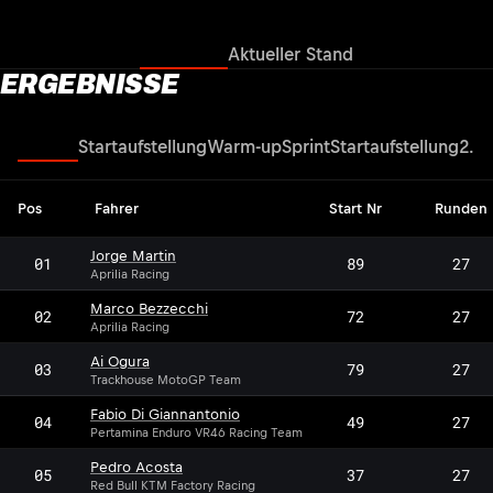
Ergebnisse
Aktueller Stand
ERGEBNISSE
Rennen
Startaufstellung
Warm-up
Sprint
Startaufstellung
2. Q
Pos
Fahrer
Start Nr
Runden
Jorge Martin
01
89
27
Aprilia Racing
Marco Bezzecchi
02
72
27
Aprilia Racing
Ai Ogura
03
79
27
Trackhouse MotoGP Team
Fabio Di Giannantonio
04
49
27
Pertamina Enduro VR46 Racing Team
Pedro Acosta
05
37
27
Red Bull KTM Factory Racing