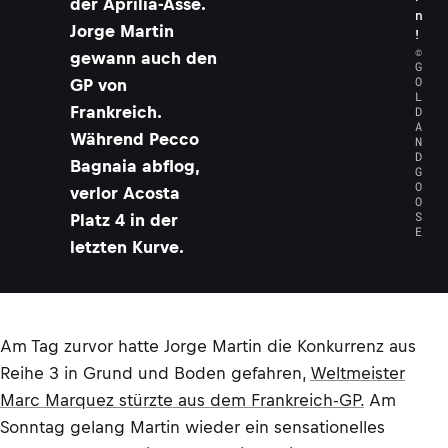
der Aprilia-Asse.
n
Jorge Martin
!
©
gewann auch den
G
O
GP von
L
Frankreich.
D
A
Während Pecco
N
D
Bagnaia abflog,
G
O
verlor Acosta
O
S
Platz 4 in der
E
letzten Kurve.
Am Tag zurvor hatte Jorge Martin die Konkurrenz aus
Reihe 3 in Grund und Boden gefahren,
Weltmeister
Marc Marquez stürzte aus dem Frankreich-GP.
Am
Sonntag gelang Martin wieder ein sensationelles