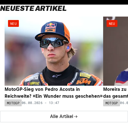
NEUESTE ARTIKEL
NEU
NEU
MotoGP-Sieg von Pedro Acosta in
Moreira zu
Reichweite? «Ein Wunder muss geschehen»
das gesam
06.08.2026 - 13:47
06.
MOTOGP
MOTOGP
Alle Artikel