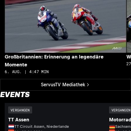
Großbritannien: Erinnerung an legendäre
W
2
Momente
6. AUG. | 4:47 MIN
ServusTV Mediathek
EVENTS
VERGANGEN
VERGANGEN
TT Assen
Motorrad
TT Circuit Assen, Niederlande
Sachsenr