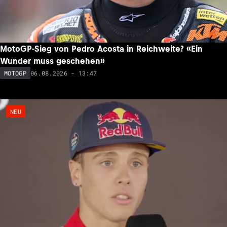
MotoGP-Sieg von Pedro Acosta in Reichweite? «Ein
Wunder muss geschehen»
06.08.2026 - 13:47
MOTOGP
NEU