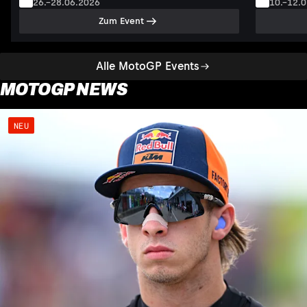
26.–28.06.2026
10.–12.
Zum Event
Alle MotoGP Events
MOTOGP NEWS
NEU