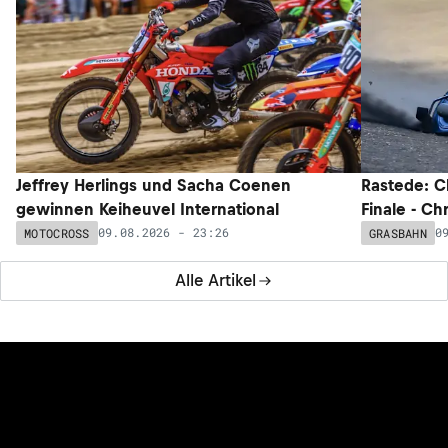
Jeffrey Herlings und Sacha Coenen
Rastede: C
gewinnen Keiheuvel International
Finale - Ch
09.08.2026 - 23:26
0
MOTOCROSS
GRASBAHN
Alle Artikel