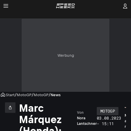
Werbung
Start
/
MotoGP
/
MotoGP
/
News
Marc
MOTOGP
Von
M
Márquez
03.08.2023
Nora
a
- 15:11
Lantschner
r
(Honda):