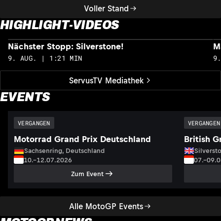
Voller Stand
HIGHLIGHT-VIDEOS
Nächster Stopp: Silverstone!
M
9. AUG. | 1:21 MIN
9
ServusTV Mediathek
EVENTS
VERGANGEN
VERGANGEN
Motorrad Grand Prix Deutschland
British G
Sachsenring, Deutschland
Silversto
10.–12.07.2026
07.–09.
Zum Event
Alle MotoGP Events