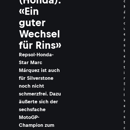
c
M
«Ein
á
r
guter
q
u
Wechsel
e
z
für Rins»
s
t
Repsol-Honda-
e
Star Marc
h
t
Márquez ist auch
i
für Silverstone
n
S
noch nicht
i
schmerzfrei. Dazu
l
v
äußerte sich der
e
sechsfache
r
MotoGP-
s
t
Champion zum
o