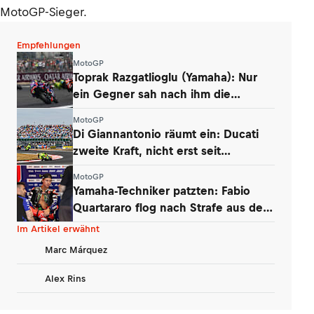
MotoGP-Sieger.
Empfehlungen
MotoGP
Toprak Razgatlioglu (Yamaha): Nur
ein Gegner sah nach ihm die
Zielflagge
MotoGP
Di Giannantonio räumt ein: Ducati
zweite Kraft, nicht erst seit
Silverstone
MotoGP
Yamaha-Techniker patzten: Fabio
Quartararo flog nach Strafe aus den
Punkten
Im Artikel erwähnt
Marc Márquez
Alex Rins