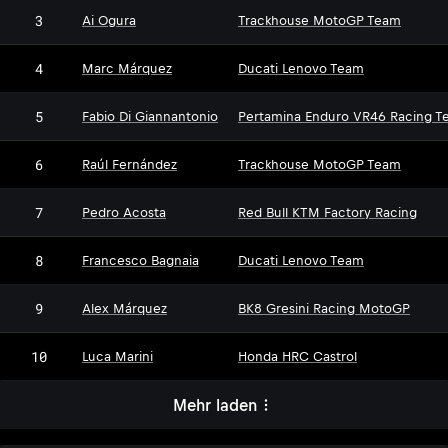
3
Ai Ogura
Trackhouse MotoGP Team
4
Marc Márquez
Ducati Lenovo Team
5
Fabio Di Giannantonio
Pertamina Enduro VR46 Racing T
6
Raúl Fernández
Trackhouse MotoGP Team
7
Pedro Acosta
Red Bull KTM Factory Racing
8
Francesco Bagnaia
Ducati Lenovo Team
9
Alex Márquez
BK8 Gresini Racing MotoGP
10
Luca Marini
Honda HRC Castrol
Mehr laden