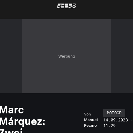
Werbung
Marc
MOTOGP
Von
Márquez:
14.09.2023 -
Manuel
11:29
Pecino
Zwei