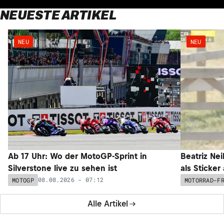
NEUESTE ARTIKEL
NEU
NEU
Ab 17 Uhr: Wo der MotoGP-Sprint in
Beatriz Nei
Silverstone live zu sehen ist
als Sticker
08.08.2026 - 07:12
MOTOGP
MOTORRAD-F
Alle Artikel