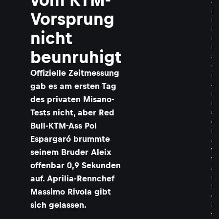
A
p
Vorsprung
r
i
nicht
l
i
beunruhigt
a
-
Offizielle Zeitmessung
M
a
gab es am ersten Tag
n
des privaten Misano-
n
Tests nicht, aber Red
s
c
Bull-KTM-Ass Pol
h
Espargaró brummte
a
f
seinem Bruder Aleix
t
offenbar 0,9 Sekunden
a
auf. Aprilia-Rennchef
r
b
Massimo Rivola gibt
e
sich gelassen.
i
t