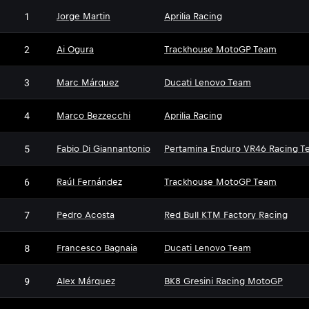
1
Jorge Martin
Aprilia Racing
2
Ai Ogura
Trackhouse MotoGP Team
3
Marc Márquez
Ducati Lenovo Team
4
Marco Bezzecchi
Aprilia Racing
5
Fabio Di Giannantonio
Pertamina Enduro VR46 Racing T
6
Raúl Fernández
Trackhouse MotoGP Team
7
Pedro Acosta
Red Bull KTM Factory Racing
8
Francesco Bagnaia
Ducati Lenovo Team
9
Alex Márquez
BK8 Gresini Racing MotoGP