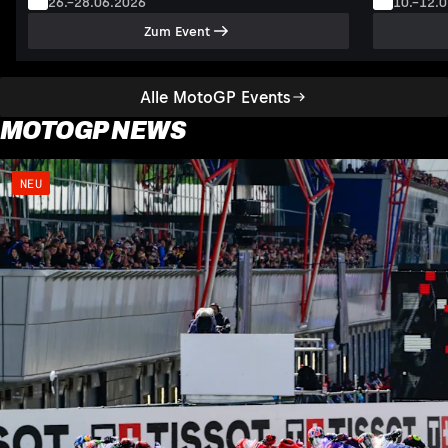
26.–28.06.2026
10.–12.
Zum Event
Alle MotoGP Events
MOTOGP NEWS
NEU