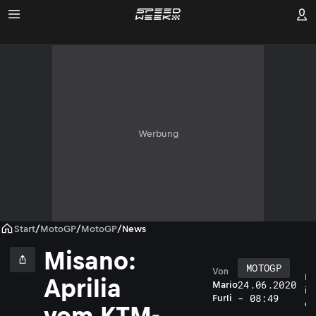
Werbung
Start
/
MotoGP
/
MotoGP
/
News
Misano:
MOTOGP
Von
D
Aprilia
24.06.2020
Mario
i
- 08:49
Furli
e
vom KTM-