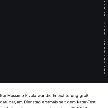
A
G
R
A
M
/
@
A
L
E
I
X
E
S
P
A
R
G
A
R
O
Bei Massimo Rivola war die Erleichterung groß
darüber, am Dienstag erstmals seit dem Katar-Test