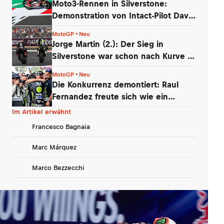
Moto3-Rennen in Silverstone:
Demonstration von Intact-Pilot David
Almansa
MotoGP • Neu
Jorge Martin (2.): Der Sieg in
Silverstone war schon nach Kurve 1
futsch
MotoGP • Neu
Die Konkurrenz demontiert: Raul
Fernandez freute sich wie ein
kleines Kind
Im Artikel erwähnt
Francesco Bagnaia
Marc Márquez
Marco Bezzecchi