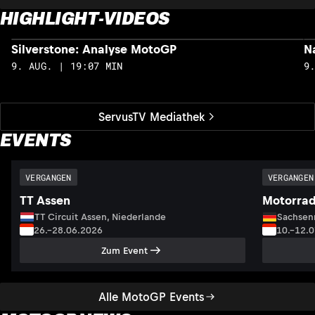
HIGHLIGHT-VIDEOS
Silverstone: Analyse MotoGP
N
9. AUG. | 19:07 MIN
9
ServusTV Mediathek
EVENTS
VERGANGEN
VERGANGEN
TT Assen
Motorrad
TT Circuit Assen, Niederlande
Sachsenr
26.–28.06.2026
10.–12.
Zum Event
Alle MotoGP Events