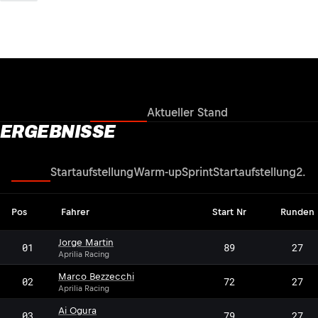
Ergebnisse
Aktueller Stand
ERGEBNISSE
Rennen
Startaufstellung
Warm-up
Sprint
Startaufstellung
2. Q
Pos
Fahrer
Start Nr
Runden
Jorge Martin
01
89
27
Aprilia Racing
Marco Bezzecchi
02
72
27
Aprilia Racing
Ai Ogura
03
79
27