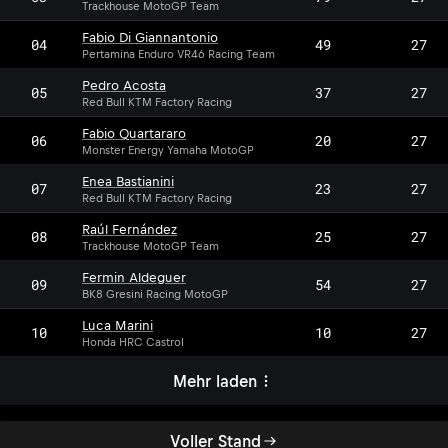
Trackhouse MotoGP Team
Fabio Di Giannantonio
04
49
27
Pertamina Enduro VR46 Racing Team
Pedro Acosta
05
37
27
Red Bull KTM Factory Racing
Fabio Quartararo
06
20
27
Monster Energy Yamaha MotoGP
Enea Bastianini
07
23
27
Red Bull KTM Factory Racing
Raúl Fernández
08
25
27
Trackhouse MotoGP Team
Fermin Aldeguer
09
54
27
BK8 Gresini Racing MotoGP
Luca Marini
10
10
27
Honda HRC Castrol
Mehr laden
Voller Stand