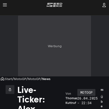
Werbung
Start
/
MotoGP
/
MotoGP
/
News
Live-
MOTOGP
Von
Ticker:
Ü
26.04.2025
Thomas
b
- 22:34
Kuttruf
Alex
e