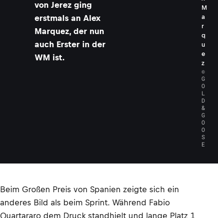
von Jerez ging
M
erstmals an Alex
a
r
Marquez, der nun
q
auch Erster in der
u
e
WM ist.
z
©
G
O
L
D
&
G
O
O
S
E
Beim Großen Preis von Spanien zeigte sich ein
anderes Bild als beim Sprint. Während Fabio
Quartararo dem Druck standhielt und lange Platz 1