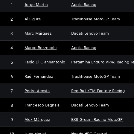
1
Jorge Martin
Aprilia Racing
2
Ai Ogura
Trackhouse MotoGP Team
3
Marc Márquez
Ducati Lenovo Team
4
Marco Bezzecchi
Aprilia Racing
5
Fabio Di Giannantonio
Pertamina Enduro VR46 Racing T
6
Raúl Fernández
Trackhouse MotoGP Team
7
Pedro Acosta
Red Bull KTM Factory Racing
8
Francesco Bagnaia
Ducati Lenovo Team
9
Alex Márquez
BK8 Gresini Racing MotoGP
10
Luca Marini
Honda HRC Castrol