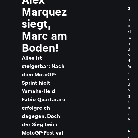
r
Marquez
g
l
ü
siegt,
c
kl
Marc am
ic
h
Boden!
u
n
Alles ist
d
steigerbar: Nach
fa
s
dem MotoGP-
s
Sprint hielt
u
n
Yamaha-Held
g
Fabio Quartararo
sl
erfolgreich
o
s:
dagegen. Doch
A
der Sieg beim
l
e
MotoGP-Festival
x