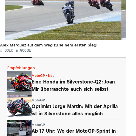
Alex Marquez auf dem Weg zu seinem ersten Sieg!
© GOLD & GOOSE
Empfehlungen
MotoGP • Neu
Eine Honda im Silverstone-Q2: Joan
Mir überraschte auch sich selbst
MotoGP
Optimist Jorge Martin: Mit der Aprilia
ist in Silverstone alles möglich
MotoGP
Ab 17 Uhr: Wo der MotoGP-Sprint in