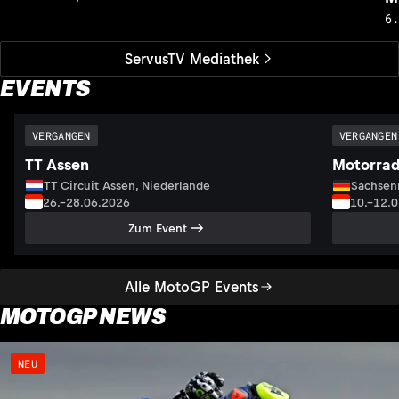
6
ServusTV Mediathek
EVENTS
VERGANGEN
VERGANGEN
TT Assen
Motorrad
TT Circuit Assen, Niederlande
Sachsenr
26.–28.06.2026
10.–12.
Zum Event
Alle MotoGP Events
MOTOGP NEWS
NEU