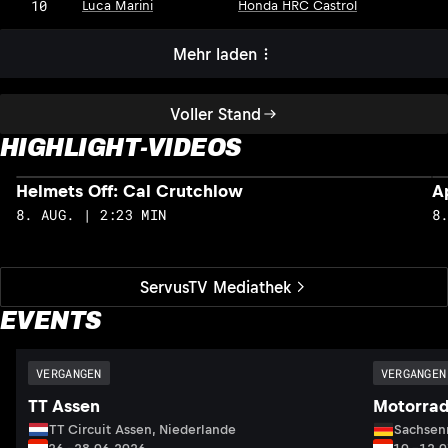
10
Luca Marini
Honda HRC Castrol
Mehr laden
Voller Stand
HIGHLIGHT-VIDEOS
Helmets Off: Cal Crutchlow
A
8. AUG. | 2:23 MIN
8
ServusTV Mediathek
EVENTS
VERGANGEN
VERGANGEN
TT Assen
Motorrad
TT Circuit Assen, Niederlande
Sachsenr