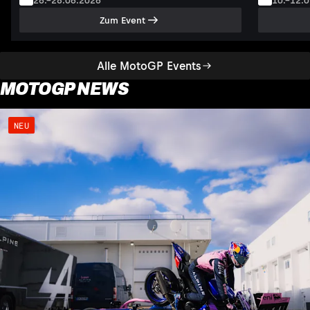
26.–28.06.2026
10.–12.
Zum Event
Alle MotoGP Events
MOTOGP NEWS
NEU