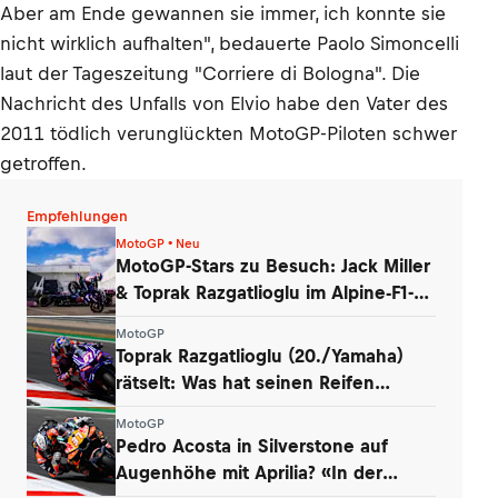
Aber am Ende gewannen sie immer, ich konnte sie
nicht wirklich aufhalten", bedauerte Paolo Simoncelli
laut der Tageszeitung "Corriere di Bologna". Die
Nachricht des Unfalls von Elvio habe den Vater des
2011 tödlich verunglückten MotoGP-Piloten schwer
getroffen.
Empfehlungen
MotoGP • Neu
MotoGP-Stars zu Besuch: Jack Miller
& Toprak Razgatlioglu im Alpine-F1-
Werk
MotoGP
Toprak Razgatlioglu (20./Yamaha)
rätselt: Was hat seinen Reifen
zerstört?
MotoGP
Pedro Acosta in Silverstone auf
Augenhöhe mit Aprilia? «In der