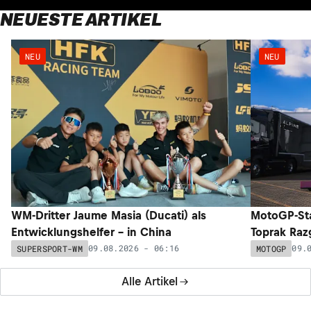
NEUESTE ARTIKEL
NEU
NEU
WM-Dritter Jaume Masia (Ducati) als
MotoGP-Sta
Entwicklungshelfer – in China
Toprak Razg
09.08.2026 - 06:16
09.
SUPERSPORT-WM
MOTOGP
Alle Artikel