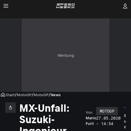
Werbung
Start
/
MotoGP
/
MotoGP
/
News
MX-Unfall:
MOTOGP
Von
S
Suzuki-
27.05.2020
Mario
u
- 14:54
Furli
z
Ingenieur