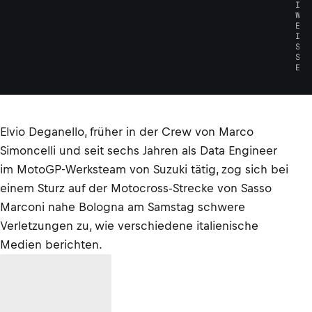
I
W
E
I
S
S
E
Elvio Deganello, früher in der Crew von Marco
Simoncelli und seit sechs Jahren als Data Engineer
im MotoGP-Werksteam von Suzuki tätig, zog sich bei
einem Sturz auf der Motocross-Strecke von Sasso
Marconi nahe Bologna am Samstag schwere
Verletzungen zu, wie verschiedene italienische
Medien berichten.