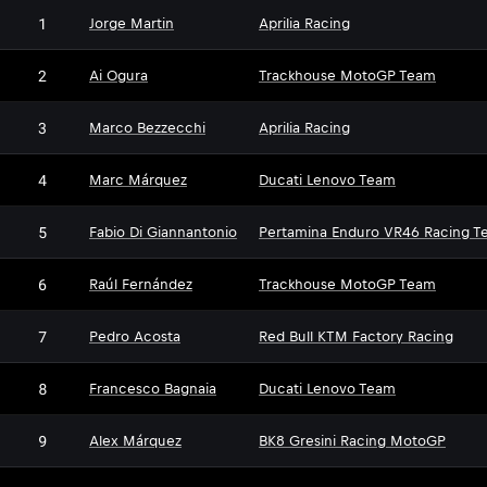
1
Jorge Martin
Aprilia Racing
2
Ai Ogura
Trackhouse MotoGP Team
3
Marco Bezzecchi
Aprilia Racing
4
Marc Márquez
Ducati Lenovo Team
5
Fabio Di Giannantonio
Pertamina Enduro VR46 Racing T
6
Raúl Fernández
Trackhouse MotoGP Team
7
Pedro Acosta
Red Bull KTM Factory Racing
8
Francesco Bagnaia
Ducati Lenovo Team
9
Alex Márquez
BK8 Gresini Racing MotoGP