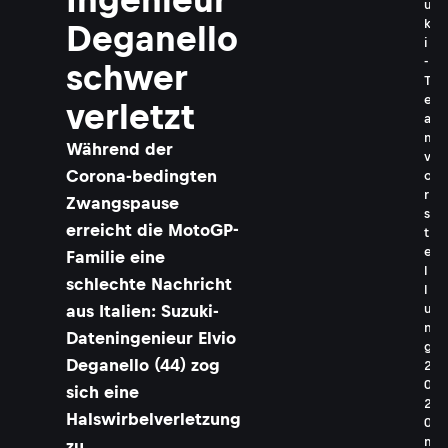
u
k
Deganello
i
-
schwer
T
e
verletzt
a
m
Während der
v
Corona-bedingten
o
r
Zwangspause
s
erreicht die MotoGP-
t
e
Familie eine
l
schlechte Nachricht
l
u
aus Italien: Suzuki-
n
Dateningenieur Elvio
g
Deganello (44) zog
2
0
sich eine
2
Halswirbelverletzung
0
m
zu.