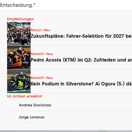
Entscheidung."
Empfehlungen
Moto2 • Neu
Zukunftspläne: Fahrer-Selektion für 2027 be
MotoGP • Neu
Pedro Acosta (KTM) im Q2: Zufrieden und ang
MotoGP • Neu
Kein Podium in Silverstone? Ai Ogura (5.) 
Im Artikel erwähnt
Andrea Dovizioso
Jorge Lorenzo