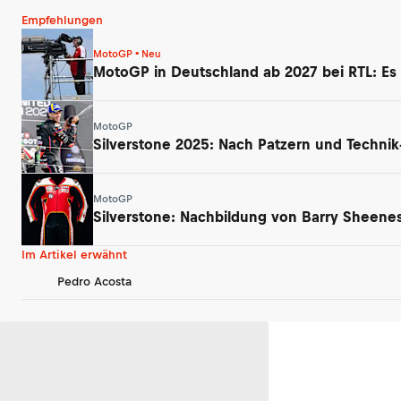
Empfehlungen
MotoGP • Neu
MotoGP in Deutschland ab 2027 bei RTL: Es
MotoGP
Silverstone 2025: Nach Patzern und Technik
MotoGP
Silverstone: Nachbildung von Barry Sheenes
Im Artikel erwähnt
Pedro Acosta