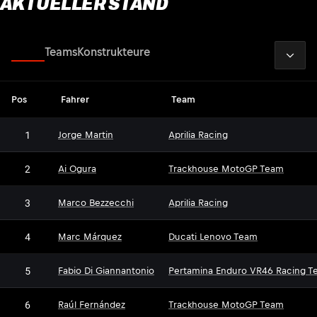
AKTUELLER STAND
2026
Fahrer
Teams
Konstrukteure
Pos
Fahrer
Team
1
Jorge Martin
Aprilia Racing
2
Ai Ogura
Trackhouse MotoGP Team
3
Marco Bezzecchi
Aprilia Racing
4
Marc Márquez
Ducati Lenovo Team
5
Fabio Di Giannantonio
Pertamina Enduro VR46 Racing T
6
Raúl Fernández
Trackhouse MotoGP Team