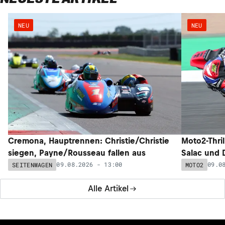
NEU
NEU
Cremona, Hauptrennen: Christie/Christie
Moto2-Thril
siegen, Payne/Rousseau fallen aus
Salac und 
09.08.2026 - 13:00
09.0
SEITENWAGEN
MOTO2
Alle Artikel