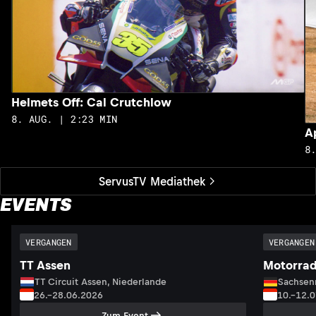
Helmets Off: Cal Crutchlow
8. AUG. | 2:23 MIN
A
8
ServusTV Mediathek
EVENTS
VERGANGEN
VERGANGEN
TT Assen
Motorrad
TT Circuit Assen, Niederlande
Sachsenr
26.–28.06.2026
10.–12.
Zum Event