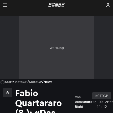
Werbung
Start
/
MotoGP
/
MotoGP
/
News
Fabio
MOTOGP
Von
Quartararo
25.09.202
Alessandro
- 11:12
Righi
(8.): «Das