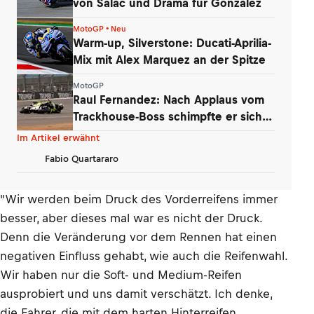
von Salac und Drama für Gonzalez
MotoGP • Neu
Warm-up, Silverstone: Ducati-Aprilia-
Mix mit Alex Marquez an der Spitze
MotoGP
Raul Fernandez: Nach Applaus vom
Trackhouse-Boss schimpfte er sich
selbst
Im Artikel erwähnt
Fabio Quartararo
"Wir werden beim Druck des Vorderreifens immer
besser, aber dieses mal war es nicht der Druck.
Denn die Veränderung vor dem Rennen hat einen
negativen Einfluss gehabt, wie auch die Reifenwahl.
Wir haben nur die Soft- und Medium-Reifen
ausprobiert und uns damit verschätzt. Ich denke,
die Fahrer, die mit dem harten Hinterreifen