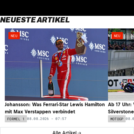
NEUESTE ARTIKEL
NEU
NEU
Johansson: Was Ferrari-Star Lewis Hamilton
Ab 17 Uhr:
mit Max Verstappen verbindet
Silverstone
08.08.2026 - 07:57
08.
FORMEL 1
MOTOGP
Alle Artikel