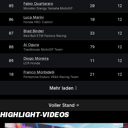
Fabio Quartararo
05
20
12
Monster Energy Yamaha MotoGP
Luca Marini
06
10
12
Honda HRC Castrol
Brad Binder
07
33
12
Red Bull KTM Factory Racing
Ai Ogura
08
79
12
Trackhouse MotoGP Team
Diogo Moreira
09
11
12
LCR Honda
Franco Morbidelli
10
21
12
Pertamina Enduro VR46 Racing Team
Mehr laden
Voller Stand
HIGHLIGHT-VIDEOS