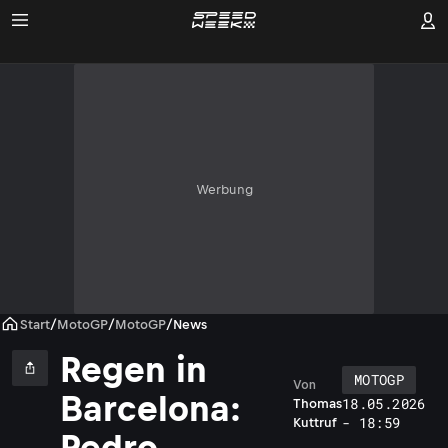
Werbung
Start
/
MotoGP
/
MotoGP
/
News
Regen in
MOTOGP
Von
Barcelona:
18.05.2026
Thomas
i
- 18:59
Kuttruf
e
Pedro