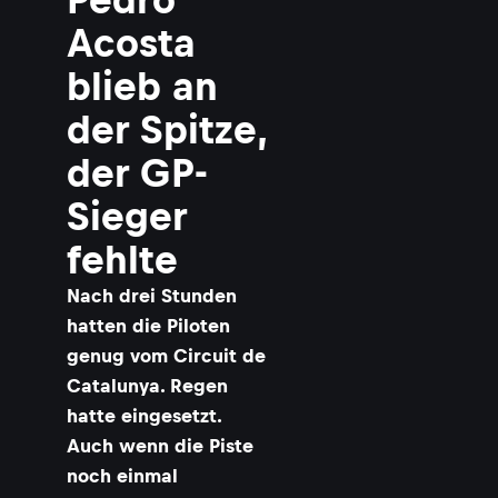
d
e
Acosta
r
S
blieb an
c
h
der Spitze,
n
e
der GP-
l
l
Sieger
s
t
fehlte
e
r
Nach drei Stunden
i
n
hatten die Piloten
C
genug vom Circuit de
a
t
Catalunya. Regen
a
hatte eingesetzt.
l
Auch wenn die Piste
u
n
noch einmal
y