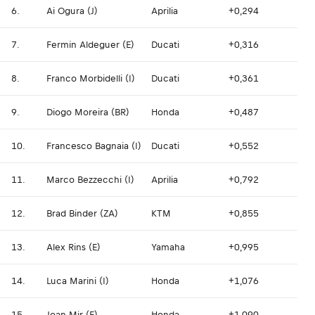
6.
Ai Ogura (J)
Aprilia
+0,294
7.
Fermin Aldeguer (E)
Ducati
+0,316
8.
Franco Morbidelli (I)
Ducati
+0,361
9.
Diogo Moreira (BR)
Honda
+0,487
10.
Francesco Bagnaia (I)
Ducati
+0,552
11.
Marco Bezzecchi (I)
Aprilia
+0,792
12.
Brad Binder (ZA)
KTM
+0,855
13.
Alex Rins (E)
Yamaha
+0,995
14.
Luca Marini (I)
Honda
+1,076
15.
Joan Mir (E)
Honda
+1,090