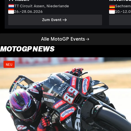
TT Circuit Assen, Niederlande
Sachsenr
26.–28.06.2026
10.–12.
Zum Event
Alle MotoGP Events
MOTOGP NEWS
NEU