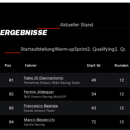
Ergebnisse
Aktueller Stand
ERGEBNISSE
Rennen
Startaufstellung
Warm-up
Sprint
2. Qualifying
1. Qual
Pos
Fahrer
Start Nr
Runden
Fabio Di Giannantonio
01
49
12
Pertamina Enduro VR46 Racing Team
Fermin Aldeguer
02
54
12
BK8 Gresini Racing MotoGP
Francesco Bagnaia
03
63
12
Ducati Lenovo Team
Marco Bezzecchi
04
72
12
Aprilia Racing