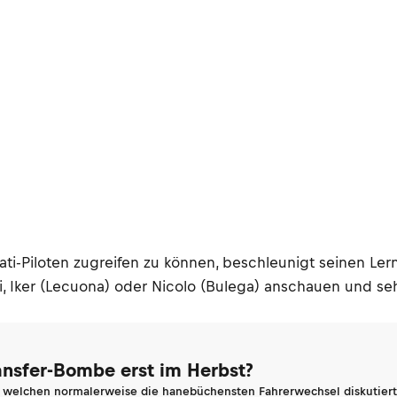
ucati-Piloten zugreifen zu können, beschleunigt seinen L
ri, Iker (Lecuona) oder Nicolo (Bulega) anschauen und sehe
ransfer-Bombe erst im Herbst?
n welchen normalerweise die hanebüchensten Fahrerwechsel diskutiert 