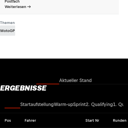
Postfach
Weiterlesen
Themen
MotoGP
Ergebnisse
Aktueller Stand
ERGEBNISSE
Rennen
Startaufstellung
Warm-up
Sprint
2. Qualifying
1. Qual
Pos
Fahrer
Start Nr
Runden