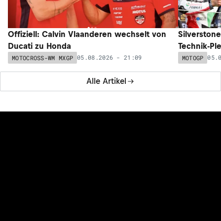
Offiziell: Calvin Vlaanderen wechselt von
Silverston
Ducati zu Honda
Technik-Pl
05.08.2026 - 21:09
05.
MOTOCROSS-WM MXGP
MOTOGP
Alle Artikel