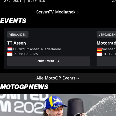
27. JULI | 0:50 MIN
2
ServusTV Mediathek
EVENTS
VERGANGEN
VERGANGEN
TT Assen
Motorrad
TT Circuit Assen, Niederlande
Sachsenr
26.–28.06.2026
10.–12.
Zum Event
Alle MotoGP Events
MOTOGP NEWS