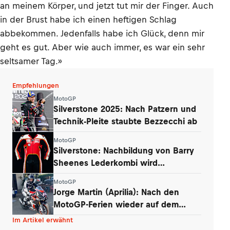
an meinem Körper, und jetzt tut mir der Finger. Auch
in der Brust habe ich einen heftigen Schlag
abbekommen. Jedenfalls habe ich Glück, denn mir
geht es gut. Aber wie auch immer, es war ein sehr
seltsamer Tag.»
Empfehlungen
MotoGP
Silverstone 2025: Nach Patzern und
Technik-Pleite staubte Bezzecchi ab
MotoGP
Silverstone: Nachbildung von Barry
Sheenes Lederkombi wird
versteigert
MotoGP
Jorge Martin (Aprilia): Nach den
MotoGP-Ferien wieder auf dem
Motorrad
Im Artikel erwähnt