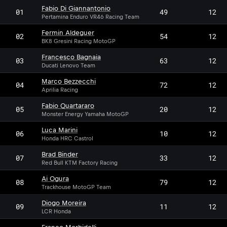
Fabio Di Giannantonio
01
49
12
Pertamina Enduro VR46 Racing Team
Fermin Aldeguer
02
54
12
BK8 Gresini Racing MotoGP
Francesco Bagnaia
03
63
12
Ducati Lenovo Team
Marco Bezzecchi
04
72
12
Aprilia Racing
Fabio Quartararo
05
20
12
Monster Energy Yamaha MotoGP
Luca Marini
06
10
12
Honda HRC Castrol
Brad Binder
07
33
12
Red Bull KTM Factory Racing
Ai Ogura
08
79
12
Trackhouse MotoGP Team
Diogo Moreira
09
11
12
LCR Honda