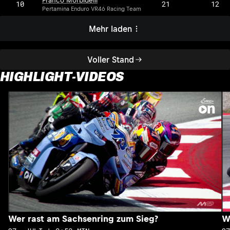
Franco Morbidelli
10
21
12
Pertamina Enduro VR46 Racing Team
Mehr laden
Voller Stand
HIGHLIGHT-VIDEOS
Wer rast am Sachsenring zum Sieg?
W