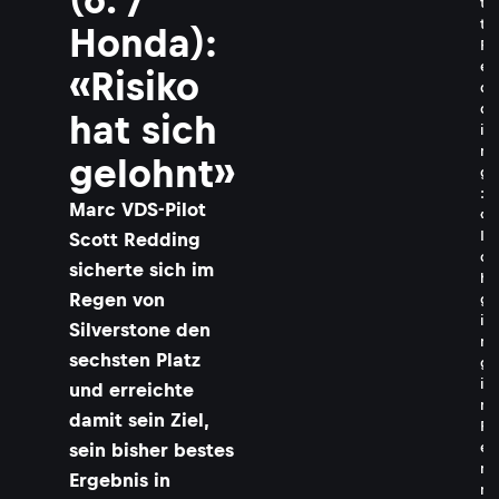
t
t
Honda):
R
e
«Risiko
d
d
hat sich
i
n
gelohnt»
g
:
Marc VDS-Pilot
«
I
Scott Redding
c
sicherte sich im
h
Regen von
g
i
Silverstone den
n
sechsten Platz
g
i
und erreichte
m
damit sein Ziel,
R
e
sein bisher bestes
n
Ergebnis in
n