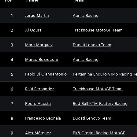
Pos
Fahrer
Team
1
Jorge Martin
Aprilia Racing
2
Ai Ogura
Trackhouse MotoGP Team
3
Marc Márquez
Ducati Lenovo Team
4
Marco Bezzecchi
Aprilia Racing
5
Fabio Di Giannantonio
Pertamina Enduro VR46 Racing T
6
Raúl Fernández
Trackhouse MotoGP Team
7
Pedro Acosta
Red Bull KTM Factory Racing
8
Francesco Bagnaia
Ducati Lenovo Team
9
Alex Márquez
BK8 Gresini Racing MotoGP