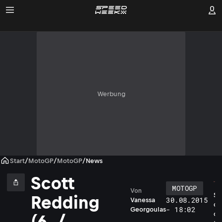
Werbung
Start
/
MotoGP
/
MotoGP
/
News
Scott
MOTOGP
Von
S
Redding
30.08.2015
Vanessa
c
- 18:02
Georgoulas
o
(6. /