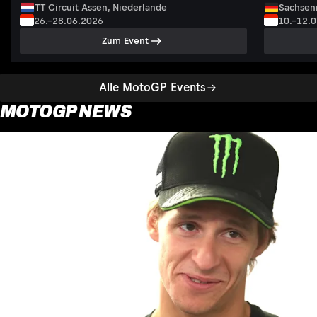
TT Circuit Assen, Niederlande
Sachsenr
26.–28.06.2026
10.–12.
Zum Event
Alle MotoGP Events
MOTOGP NEWS