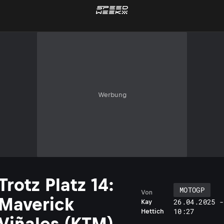
Werbung
Trotz Platz 14:
MOTOGP
Von
Maverick
26.04.2025 -
Kay
10:27
Hettich
Viñales (KTM)