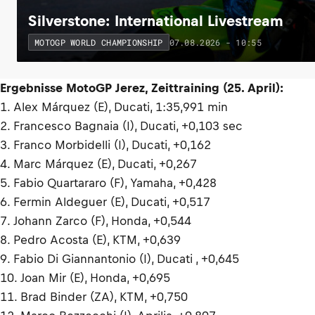
Silverstone: International Livestream
07.08.2026 - 10:55
MOTOGP WORLD CHAMPIONSHIP
Ergebnisse MotoGP Jerez, Zeittraining (25. April):
1. Alex Márquez (E), Ducati, 1:35,991 min
2. Francesco Bagnaia (I), Ducati, +0,103 sec
3. Franco Morbidelli (I), Ducati, +0,162
4. Marc Márquez (E), Ducati, +0,267
5. Fabio Quartararo (F), Yamaha, +0,428
6. Fermin Aldeguer (E), Ducati, +0,517
7. Johann Zarco (F), Honda, +0,544
8. Pedro Acosta (E), KTM, +0,639
9. Fabio Di Giannantonio (I), Ducati , +0,645
10. Joan Mir (E), Honda, +0,695
11. Brad Binder (ZA), KTM, +0,750