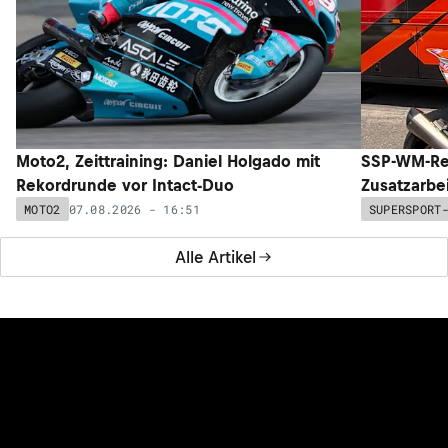
Moto2, Zeittraining: Daniel Holgado mit
SSP-WM-Re
Rekordrunde vor Intact-Duo
Zusatzarbe
07.08.2026 - 16:51
MOTO2
SUPERSPORT
Alle Artikel