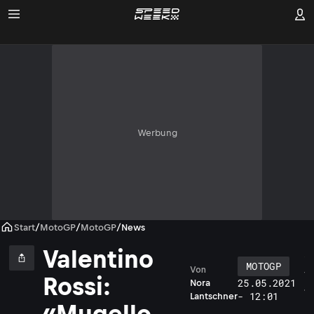
Werbung
Start
/
MotoGP
/
MotoGP
/
News
Valentino
MOTOGP
Von
V
Rossi:
25.05.2021
Nora
a
- 12:01
Lantschner
l
«Mugello