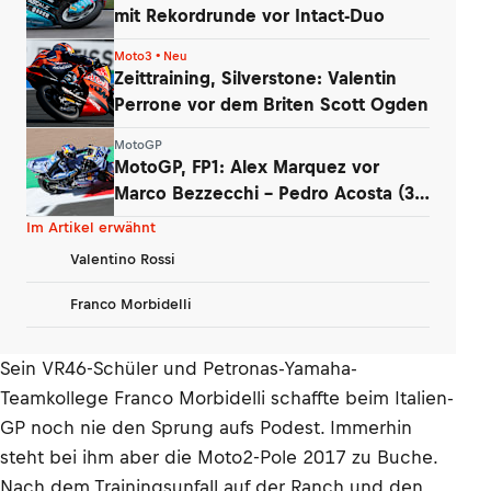
mit Rekordrunde vor Intact-Duo
Moto3 • Neu
Zeittraining, Silverstone: Valentin
Perrone vor dem Briten Scott Ogden
MotoGP
MotoGP, FP1: Alex Marquez vor
Marco Bezzecchi – Pedro Acosta (3.)
stürzte
Im Artikel erwähnt
Valentino Rossi
Franco Morbidelli
Sein VR46-Schüler und Petronas-Yamaha-
Teamkollege Franco Morbidelli schaffte beim Italien-
GP noch nie den Sprung aufs Podest. Immerhin
steht bei ihm aber die Moto2-Pole 2017 zu Buche.
Nach dem Trainingsunfall auf der Ranch und den