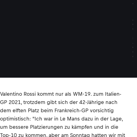
a
M
1
©
G
O
L
D
&
G
O
O
S
E
Valentino Rossi kommt nur als WM-19. zum Italien-
GP 2021, trotzdem gibt sich der 42-Jährige nach
dem elften Platz beim Frankreich-GP vorsichtig
optimistisch: "Ich war in Le Mans dazu in der Lage,
um bessere Platzierungen zu kämpfen und in die
Top-10 zu kommen, aber am Sonntag hatten wir mit