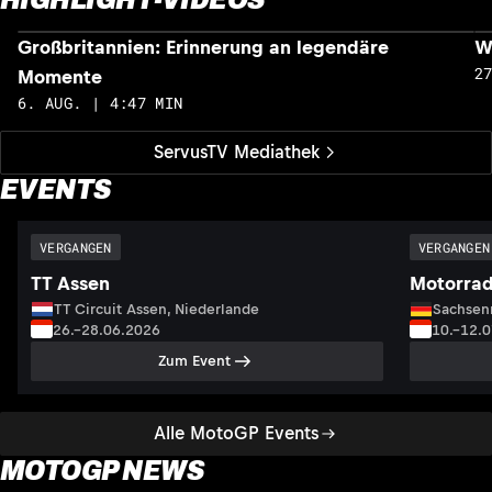
Großbritannien: Erinnerung an legendäre
W
2
Momente
6. AUG. | 4:47 MIN
ServusTV Mediathek
EVENTS
VERGANGEN
VERGANGEN
TT Assen
Motorrad
TT Circuit Assen, Niederlande
Sachsenr
26.–28.06.2026
10.–12.
Zum Event
Alle MotoGP Events
MOTOGP NEWS