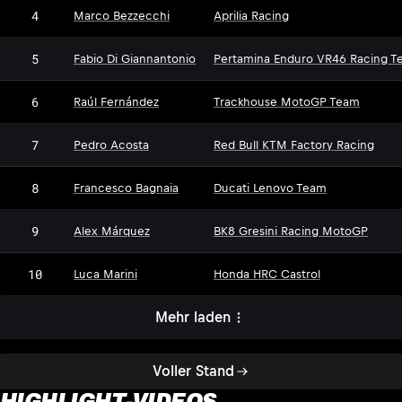
4
Marco Bezzecchi
Aprilia Racing
5
Fabio Di Giannantonio
Pertamina Enduro VR46 Racing T
6
Raúl Fernández
Trackhouse MotoGP Team
7
Pedro Acosta
Red Bull KTM Factory Racing
8
Francesco Bagnaia
Ducati Lenovo Team
9
Alex Márquez
BK8 Gresini Racing MotoGP
10
Luca Marini
Honda HRC Castrol
Mehr laden
Voller Stand
HIGHLIGHT-VIDEOS