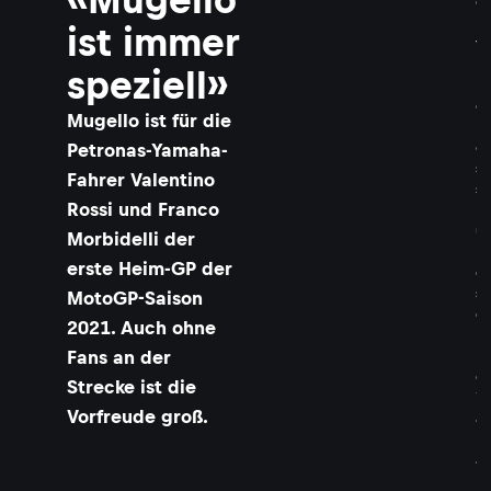
e
n
ist immer
t
i
speziell»
n
o
Mugello ist für die
R
o
Petronas-Yamaha-
s
Fahrer Valentino
s
Rossi und Franco
i
u
Morbidelli der
n
erste Heim-GP der
d
s
MotoGP-Saison
e
2021. Auch ohne
i
Fans an der
n
e
Strecke ist die
Y
Vorfreude groß.
a
m
a
h