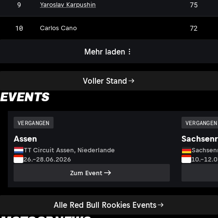
9
75
Yaroslav Karpushin
CC
10
72
Carlos Cano
Mehr laden
Voller Stand
EVENTS
VERGANGEN
VERGANGEN
Assen
Sachsenr
TT Circuit Assen, Niederlande
Sachsenr
26.–28.06.2026
10.–12.
Zum Event
Alle Red Bull Rookies Events