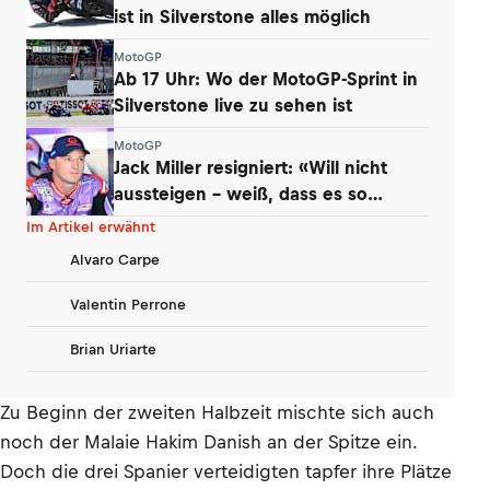
ist in Silverstone alles möglich
MotoGP
Ab 17 Uhr: Wo der MotoGP-Sprint in
Silverstone live zu sehen ist
MotoGP
Jack Miller resigniert: «Will nicht
aussteigen – weiß, dass es so
kommt»
Im Artikel erwähnt
Alvaro Carpe
Valentin Perrone
Brian Uriarte
Zu Beginn der zweiten Halbzeit mischte sich auch
noch der Malaie Hakim Danish an der Spitze ein.
Doch die drei Spanier verteidigten tapfer ihre Plätze