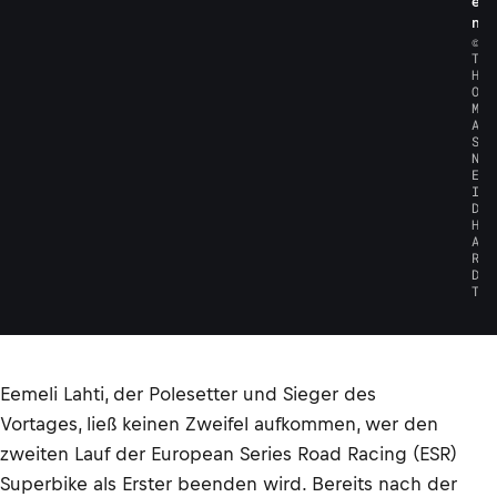
e
n
©
T
H
O
M
A
S
N
E
I
D
H
A
R
D
T
Eemeli Lahti, der Polesetter und Sieger des
Vortages, ließ keinen Zweifel aufkommen, wer den
zweiten Lauf der European Series Road Racing (ESR)
Superbike als Erster beenden wird. Bereits nach der