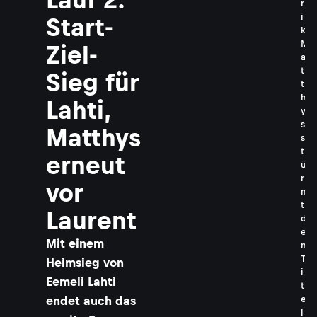
r
i
Start-
k
M
Ziel-
a
t
Sieg für
t
h
Lahti,
y
s
Matthys
s
t
erneut
ü
r
vor
m
t
Laurent
d
e
Mit einem
n
T
Heimsieg von
i
Eemeli Lahti
t
e
endet auch das
l