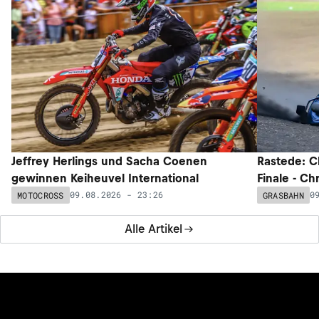
Jeffrey Herlings und Sacha Coenen
Rastede: C
gewinnen Keiheuvel International
Finale - Ch
09.08.2026 - 23:26
0
MOTOCROSS
GRASBAHN
Alle Artikel