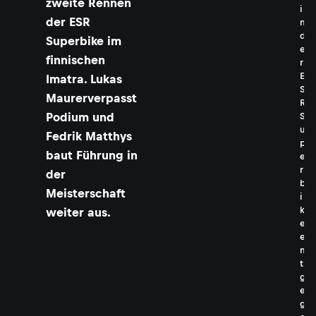
zweite Rennen
i
der ESR
n
d
Superbike im
e
finnischen
r
E
Imatra. Lukas
S
Maurerverpasst
R
Podium und
S
u
Fedrik Matthys
p
baut Führung in
e
r
der
b
Meisterschaft
i
k
weiter aus.
e
e
n
t
g
e
g