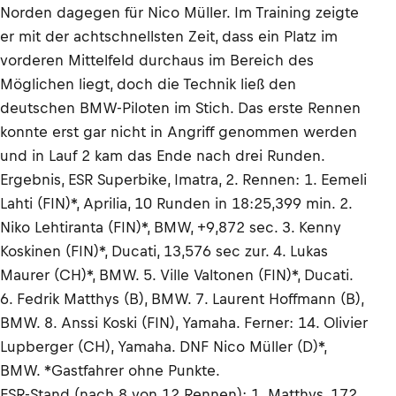
Norden dagegen für Nico Müller. Im Training zeigte
er mit der achtschnellsten Zeit, dass ein Platz im
vorderen Mittelfeld durchaus im Bereich des
Möglichen liegt, doch die Technik ließ den
deutschen BMW-Piloten im Stich. Das erste Rennen
konnte erst gar nicht in Angriff genommen werden
und in Lauf 2 kam das Ende nach drei Runden.
Ergebnis, ESR Superbike, Imatra, 2. Rennen: 1. Eemeli
Lahti (FIN)*, Aprilia, 10 Runden in 18:25,399 min. 2.
Niko Lehtiranta (FIN)*, BMW, +9,872 sec. 3. Kenny
Koskinen (FIN)*, Ducati, 13,576 sec zur. 4. Lukas
Maurer (CH)*, BMW. 5. Ville Valtonen (FIN)*, Ducati.
6. Fedrik Matthys (B), BMW. 7. Laurent Hoffmann (B),
BMW. 8. Anssi Koski (FIN), Yamaha. Ferner: 14. Olivier
Lupberger (CH), Yamaha. DNF Nico Müller (D)*,
BMW. *Gastfahrer ohne Punkte.
ESR-Stand (nach 8 von 12 Rennen): 1. Matthys, 172