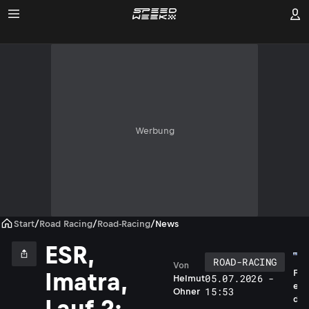
Werbung
Start
/
Road Racing
/
Road-Racing
/
News
ESR,
ROAD-RACING
Von
F
Imatra,
05.07.2026 -
Helmut
e
15:53
Ohner
d
Lauf 2: