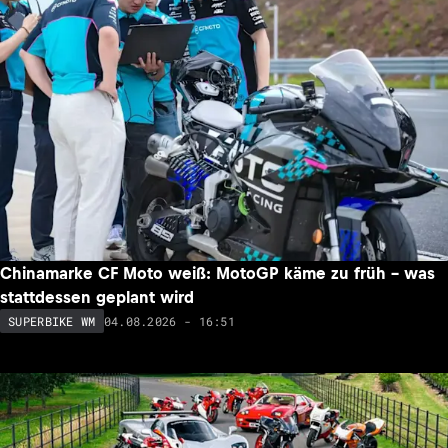
Chinamarke CF Moto weiß: MotoGP käme zu früh – was
stattdessen geplant wird
04.08.2026 - 16:51
SUPERBIKE WM