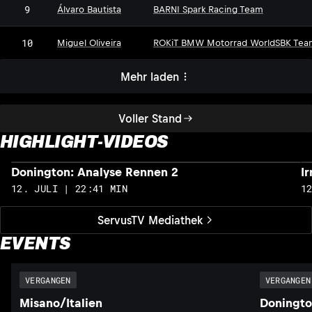
9
Álvaro Bautista
BARNI Spark Racing Team
10
Miguel Oliveira
ROKiT BMW Motorrad WorldSBK Tea
Mehr laden
Voller Stand
HIGHLIGHT-VIDEOS
Donington: Analyse Rennen 2
I
12. JULI | 22:41 MIN
1
ServusTV Mediathek
EVENTS
VERGANGEN
VERGANGEN
Misano/Italien
Doningto