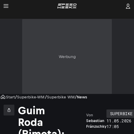
Werbung
Start
/
Superbike-WM
/
Superbike WM
/
News
Guim
SUPERBIKE
Von
Roda
11.05.2026 
Sebastian
17:05
Fränzschky
(Bimota):