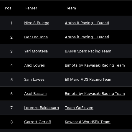
Pos
Fahrer
Team
1
Nicolò Bulega
Aruba.it Racing - Ducati
2
Iker Lecuona
Aruba.it Racing - Ducati
3
Yari Montella
BARNI Spark Racing Team
4
Alex Lowes
Bimota by Kawasaki Racing Team
5
Sam Lowes
Elf Marc VDS Racing Team
6
Axel Bassani
Bimota by Kawasaki Racing Team
7
Lorenzo Baldassarri
Team GoEleven
8
Garrett Gerloff
Kawasaki WorldSBK Team