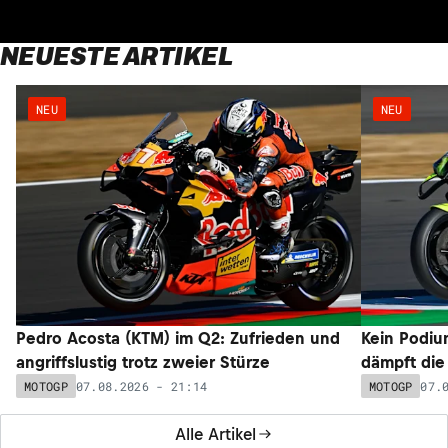
NEUESTE ARTIKEL
NEU
NEU
Pedro Acosta (KTM) im Q2: Zufrieden und
Kein Podium
angriffslustig trotz zweier Stürze
dämpft die
07.08.2026 - 21:14
07.
MOTOGP
MOTOGP
Alle Artikel