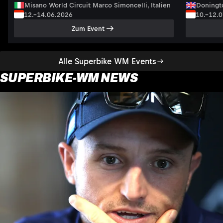
Misano World Circuit Marco Simoncelli, Italien
Doningto
12.–14.06.2026
10.–12.
Zum Event
Alle Superbike WM Events
SUPERBIKE-WM NEWS