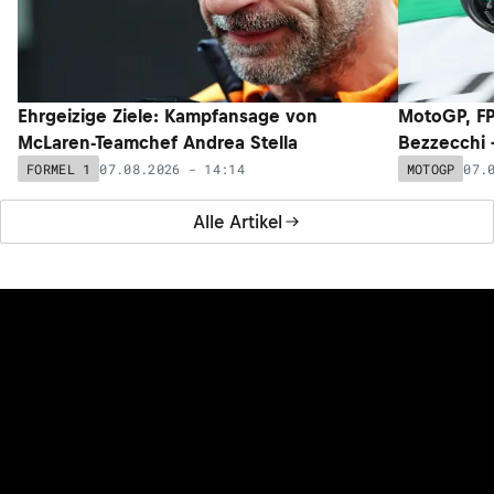
Ehrgeizige Ziele: Kampfansage von
MotoGP, FP
McLaren-Teamchef Andrea Stella
Bezzecchi –
07.08.2026 - 14:14
07.
FORMEL 1
MOTOGP
Alle Artikel