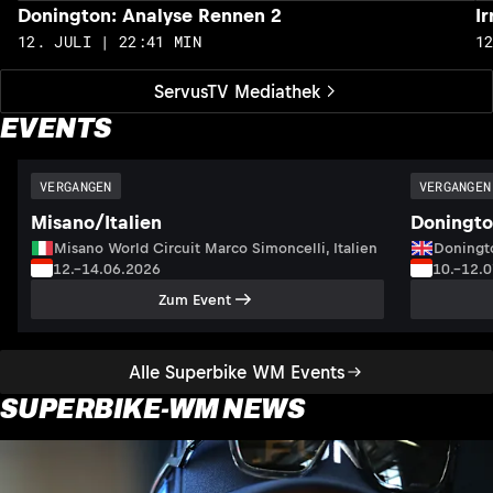
Donington: Analyse Rennen 2
I
12. JULI | 22:41 MIN
1
ServusTV Mediathek
EVENTS
VERGANGEN
VERGANGEN
Misano/Italien
Doningto
Misano World Circuit Marco Simoncelli, Italien
Doningto
12.–14.06.2026
10.–12.
Zum Event
Alle Superbike WM Events
SUPERBIKE-WM NEWS