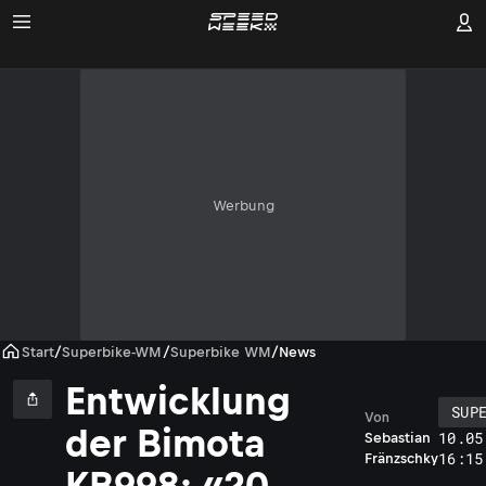
Werbung
Start
/
Superbike-WM
/
Superbike WM
/
News
Entwicklung
SUP
Von
der Bimota
10.05
Sebastian
16:15
Fränzschky
KB998: «20