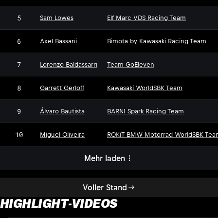
5
Sam Lowes
Elf Marc VDS Racing Team
6
Axel Bassani
Bimota by Kawasaki Racing Team
7
Lorenzo Baldassarri
Team GoEleven
8
Garrett Gerloff
Kawasaki WorldSBK Team
9
Álvaro Bautista
BARNI Spark Racing Team
10
Miguel Oliveira
ROKiT BMW Motorrad WorldSBK Tea
Mehr laden
Voller Stand
HIGHLIGHT-VIDEOS