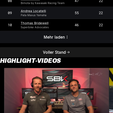
08
47
22
Bimota by Kawasaki Racing Team
Andrea Locatelli
09
55
22
Pata Maxus Yamaha
Thomas Bridewell
10
46
22
Superbike Advocates
Mehr laden
Voller Stand
HIGHLIGHT-VIDEOS