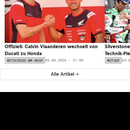
Offiziell: Calvin Vlaanderen wechselt von
Silverston
Ducati zu Honda
Technik-Pl
05.08.2026 - 21:09
05.
MOTOCROSS-WM MXGP
MOTOGP
Alle Artikel