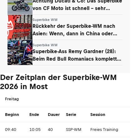
Achtung Ducati & Co: Das Superbike
von CF Moto ist schnell – sehr
schnell
Superbike WM
Rückkehr der Superbike-WM nach
Asien: Wenn, dann in China oder
Malaysia
Superbike WM
Superbike-Ass Remy Gardner (28):
Beim Red Bull Romaniacs komplett
am Limit
Der Zeitplan der Superbike-WM
2026 in Most
Freitag
Beginn
Ende
Dauer
Serie
Session
09:40
10:05
40
SSP-WM
Freies Training