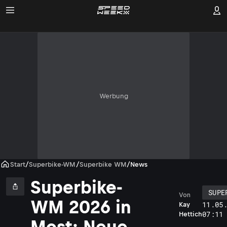
Werbung
Start
/
Superbike-WM
/
Superbike WM
/
News
Superbike-
SUPE
Von
WM 2026 in
11.05
Kay
07:11
Hettich
Most: Neue