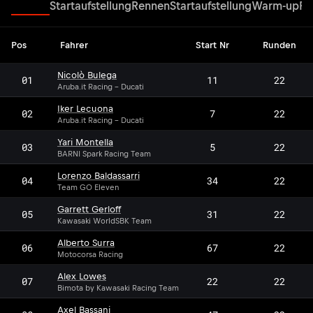
Rennen
Startaufstellung
Rennen
Startaufstellung
Warm-up
Re
Pos
Fahrer
Start Nr
Runden
Nicolò Bulega
01
11
22
Aruba.it Racing - Ducati
Iker Lecuona
02
7
22
Aruba.it Racing - Ducati
Yari Montella
03
5
22
BARNI Spark Racing Team
Lorenzo Baldassarri
04
34
22
Team GO Eleven
Garrett Gerloff
05
31
22
Kawasaki WorldSBK Team
Alberto Surra
06
67
22
Motocorsa Racing
Alex Lowes
07
22
22
Bimota by Kawasaki Racing Team
Axel Bassani