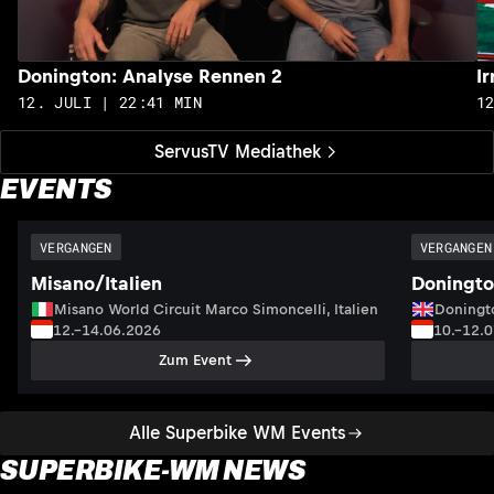
Donington: Analyse Rennen 2
I
12. JULI | 22:41 MIN
1
ServusTV Mediathek
EVENTS
VERGANGEN
VERGANGEN
Misano/Italien
Doningto
Misano World Circuit Marco Simoncelli, Italien
Doningto
12.–14.06.2026
10.–12.
Zum Event
Alle Superbike WM Events
SUPERBIKE-WM NEWS