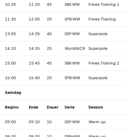
10:35
11:20
45
SBK-WM
Freies Training 1
11:35
12:00
25
SPB-WM
Freies Training
13:55
14:35
40
SSP-WM
Superpole
14:10
14:35
25
WorldWCR
Superpole
15:00
15:45
45
SBK-WM
Freies Training 2
16:00
16:40
25
SPB-WM
Superpole
Samstag
Beginn
Ende
Dauer
Serie
Session
09:00
09:10
10
SSP-WM
Warm up
09:20
09:30
10
SPB-WM
Warm up