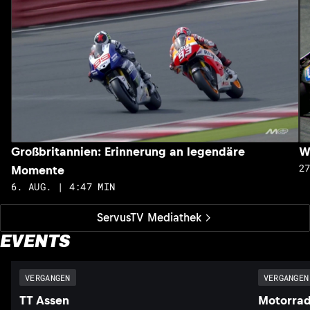
Großbritannien: Erinnerung an legendäre
W
2
Momente
6. AUG. | 4:47 MIN
ServusTV Mediathek
EVENTS
VERGANGEN
VERGANGEN
TT Assen
Motorrad