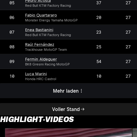
Pedro Acosta
05
37
27
Red Bull KTM Factory Racing
Fabio Quartararo
06
20
27
Monster Energy Yamaha MotoGP
Enea Bastianini
07
23
27
Red Bull KTM Factory Racing
Raúl Fernández
08
25
27
Trackhouse MotoGP Team
Fermin Aldeguer
09
54
27
BK8 Gresini Racing MotoGP
Luca Marini
10
10
27
Honda HRC Castrol
Mehr laden
Voller Stand
HIGHLIGHT-VIDEOS