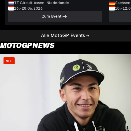
TT Circuit Assen, Niederlande
Sachsenr
26.–28.06.2026
10.–12.
Zum Event
Alle MotoGP Events
MOTOGP NEWS
NEU