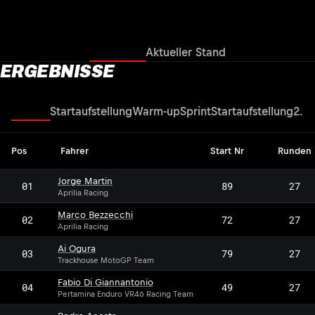
Ergebnisse
Aktueller Stand
ERGEBNISSE
Rennen
Startaufstellung
Warm-up
Sprint
Startaufstellung
2. Q
Pos
Fahrer
Start Nr
Runden
Jorge Martin
01
89
27
Aprilia Racing
Marco Bezzecchi
02
72
27
Aprilia Racing
Ai Ogura
03
79
27
Trackhouse MotoGP Team
Fabio Di Giannantonio
04
49
27
Pertamina Enduro VR46 Racing Team