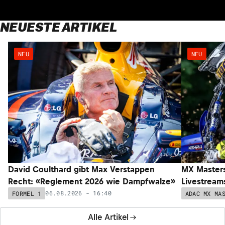
NEUESTE ARTIKEL
NEU
NEU
David Coulthard gibt Max Verstappen
MX Masters
Recht: «Reglement 2026 wie Dampfwalze»
Livestream
06.08.2026 - 16:40
FORMEL 1
ADAC MX MA
Alle Artikel