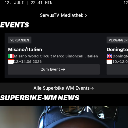
12. JULI | 22:41 MIN
1
ServusTV Mediathek
EVENTS
VERGANGEN
VERGANGEN
Misano/Italien
Doningto
Misano World Circuit Marco Simoncelli, Italien
Doningto
12.–14.06.2026
10.–12.
Zum Event
Alle Superbike WM Events
SUPERBIKE-WM NEWS