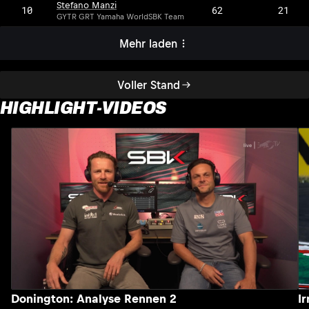
Stefano Manzi
10
62
21
GYTR GRT Yamaha WorldSBK Team
Mehr laden
Voller Stand
HIGHLIGHT-VIDEOS
Donington: Analyse Rennen 2
I