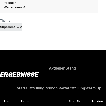
Postfach
Weiterlesen
Themen
Superbike WM
Ergebnisse
Aktueller Stand
ERGEBNISSE
Rennen
Startaufstellung
Rennen
Startaufstellung
Warm-up
Re
Pos
Fahrer
Start Nr
Runden