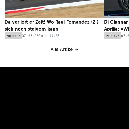
Da verliert er Zeit! Wo Raul Fernandez (2.)
Di Giannan
sich noch steigern kann
Aprilia: «W
07.08.2026 - 19:53
07.
MOTOGP
MOTOGP
Alle Artikel