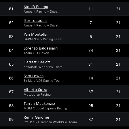
Nicolò Bulega
01
11
21
Aruba.it Racing - Ducati
Iker Lecuona
02
7
21
Aruba.it Racing - Ducati
Yari Montella
03
5
21
BARNI Spark Racing Team
Lorenzo Baldassarri
04
34
21
Team GO Eleven
Garrett Gerloff
05
31
21
Kawasaki WorldSBK Team
Sam Lowes
06
14
21
Elf Marc VDS Racing Team
Alberto Surra
07
67
21
Motocorsa Racing
Tarran Mackenzie
08
95
21
MGM Optical Express Racing
Remy Gardner
09
87
21
GYTR GRT Yamaha WorldSBK Team