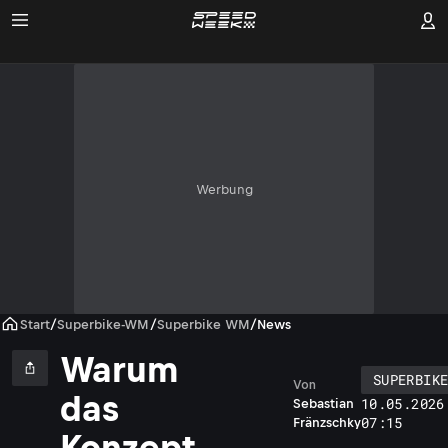
Werbung
Start
/
Superbike-WM
/
Superbike WM
/
News
Warum
SUPERBIK
Von
das
10.05.2026
Sebastian
07:15
Fränzschky
Konzept