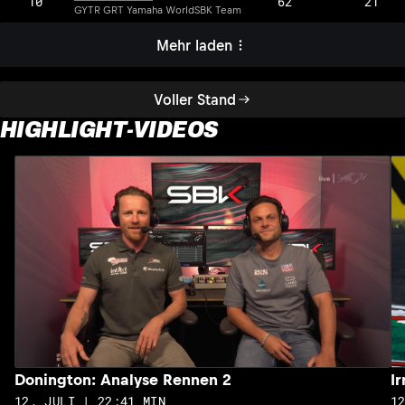
10
62
21
GYTR GRT Yamaha WorldSBK Team
Mehr laden
Voller Stand
HIGHLIGHT-VIDEOS
Donington: Analyse Rennen 2
I
12. JULI | 22:41 MIN
1