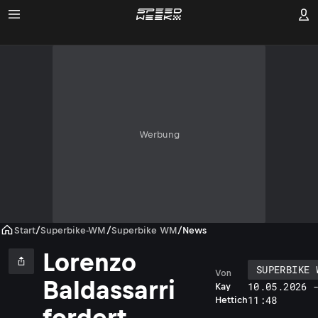
Werbung
Start
/
Superbike-WM
/
Superbike WM
/
News
Lorenzo
SUPERBIKE 
Von
Baldassarri
10.05.2026 
Kay
11:48
Hettich
fordert