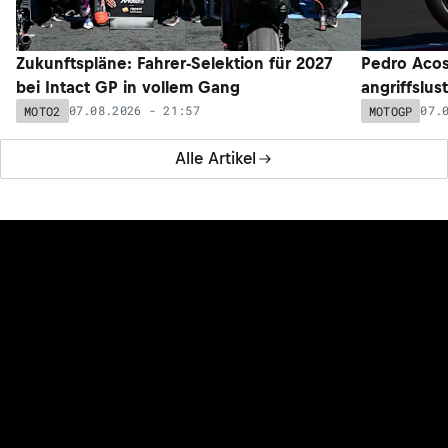
Zukunftspläne: Fahrer-Selektion für 2027
Pedro Acos
bei Intact GP in vollem Gang
angriffslus
07.08.2026 - 21:57
07.
MOTO2
MOTOGP
Alle Artikel