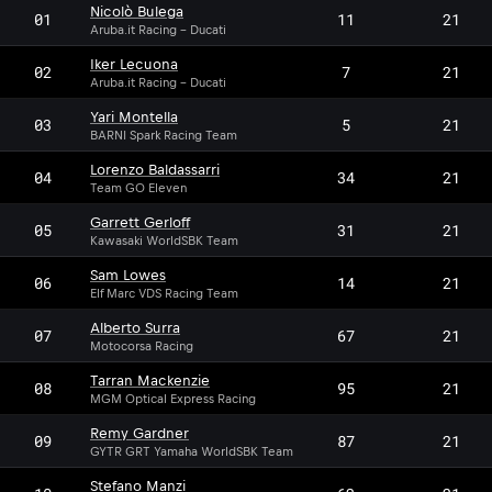
Nicolò Bulega
01
11
21
Aruba.it Racing - Ducati
Iker Lecuona
02
7
21
Aruba.it Racing - Ducati
Yari Montella
03
5
21
BARNI Spark Racing Team
Lorenzo Baldassarri
04
34
21
Team GO Eleven
Garrett Gerloff
05
31
21
Kawasaki WorldSBK Team
Sam Lowes
06
14
21
Elf Marc VDS Racing Team
Alberto Surra
07
67
21
Motocorsa Racing
Tarran Mackenzie
08
95
21
MGM Optical Express Racing
Remy Gardner
09
87
21
GYTR GRT Yamaha WorldSBK Team
Stefano Manzi