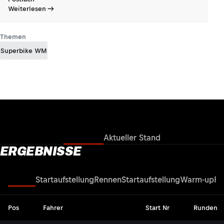
Weiterlesen
Themen
Superbike WM
Ergebnisse
Aktueller Stand
ERGEBNISSE
Rennen
Startaufstellung
Rennen
Startaufstellung
Warm-up
Re
Pos
Fahrer
Start Nr
Runden