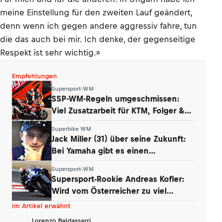
meine Einstellung für den zweiten Lauf geändert,
denn wenn ich gegen andere aggressiv fahre, tun
die das auch bei mir. Ich denke, der gegenseitige
Respekt ist sehr wichtig.»
Empfehlungen
Supersport-WM
SSP-WM-Regeln umgeschmissen:
Viel Zusatzarbeit für KTM, Folger &
Grünwald
Superbike WM
Jack Miller (31) über seine Zukunft:
Bei Yamaha gibt es einen
Whistleblower
Supersport-WM
Supersport-Rookie Andreas Kofler:
Wird vom Österreicher zu viel
erwartet?
Im Artikel erwähnt
Lorenzo Baldassarri