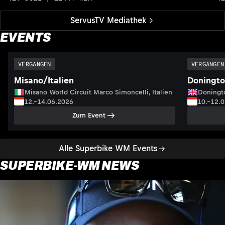
ServusTV Mediathek
EVENTS
VERGANGEN
VERGANGEN
Misano/Italien
Doningto
Misano World Circuit Marco Simoncelli, Italien
Doningto
12.–14.06.2026
10.–12.
Zum Event
Alle Superbike WM Events
SUPERBIKE-WM NEWS