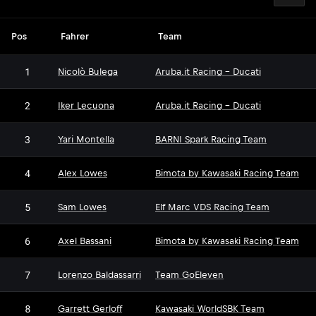
Pos
Fahrer
Team
1
Nicolò Bulega
Aruba.it Racing - Ducati
2
Iker Lecuona
Aruba.it Racing - Ducati
3
Yari Montella
BARNI Spark Racing Team
4
Alex Lowes
Bimota by Kawasaki Racing Team
5
Sam Lowes
Elf Marc VDS Racing Team
6
Axel Bassani
Bimota by Kawasaki Racing Team
7
Lorenzo Baldassarri
Team GoEleven
8
Garrett Gerloff
Kawasaki WorldSBK Team