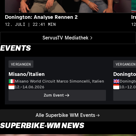
Donington: Analyse Rennen 2
I
12. JULI | 22:41 MIN
1
ServusTV Mediathek
EVENTS
VERGANGEN
VERGANGEN
Misano/Italien
Doningto
Misano World Circuit Marco Simoncelli, Italien
Doningto
12.–14.06.2026
10.–12.
Zum Event
Alle Superbike WM Events
SUPERBIKE-WM NEWS