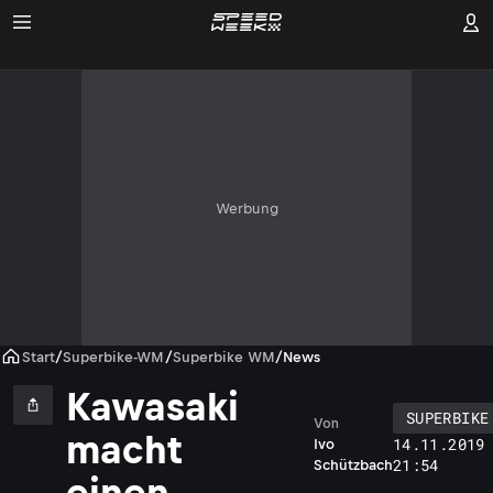
Werbung
Start
/
Superbike-WM
/
Superbike WM
/
News
Kawasaki
SUPERBIKE
Von
macht
14.11.2019
Ivo
21:54
Schützbach
einen