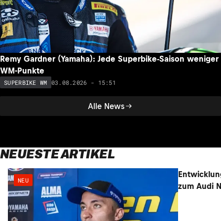
Remy Gardner (Yamaha): Jede Superbike-Saison weniger
WM-Punkte
03.08.2026 - 15:51
SUPERBIKE WM
Alle News
NEUESTE ARTIKEL
Entwicklun
NEU
NEU
zum Audi N