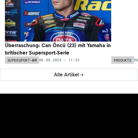
Überraschung: Can Öncü (23) mit Yamaha in
britischer Supersport-Serie
06.08.2026 - 11:55
0
SUPERSPORT-WM
PRODUKTE
Alle Artikel