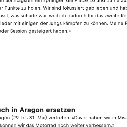
In den Sonntagsrennen sprangen die Plätze 10 und 13 hera
aar Punkte zu holen. Wir sind fokussiert geblieben und h
sst, was schade war, weil ich dadurch für das zweite Re
ieder mit einigen der Jungs kämpfen zu können. Meine P
eder Session gesteigert haben.»
uch in Aragon ersetzen
gón (29. bis 31. Mai) vertreten. «Davor haben wir in Misa
ch können wir das Motorrad noch weiter verbessern.»