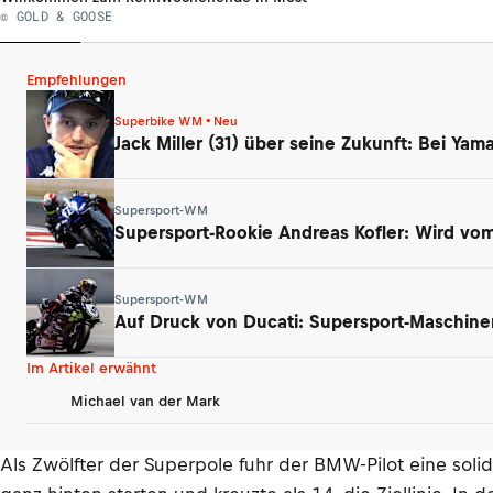
© GOLD & GOOSE
Empfehlungen
Superbike WM • Neu
Jack Miller (31) über seine Zukunft: Bei Ya
Supersport-WM
Supersport-Rookie Andreas Kofler: Wird vom 
Supersport-WM
Auf Druck von Ducati: Supersport-Maschin
Im Artikel erwähnt
Michael van der Mark
Als Zwölfter der Superpole fuhr der BMW-Pilot eine sol