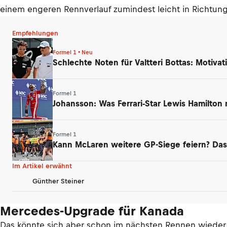
einem engeren Rennverlauf zumindest leicht in Richtun
Empfehlungen
Formel 1 • Neu
Schlechte Noten für Valtteri Bottas: Motivati
Formel 1
Johansson: Was Ferrari-Star Lewis Hamilton
Formel 1
Kann McLaren weitere GP-Siege feiern? Das
Im Artikel erwähnt
Günther Steiner
Mercedes-Upgrade für Kanada
Das könnte sich aber schon im nächsten Rennen wieder 