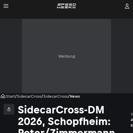
Werbung
Start
/
SidecarCross
/
SidecarCross
/
News
SidecarCross-DM
V
2026, Schopfheim:
A
K
Peter/Zimmermann