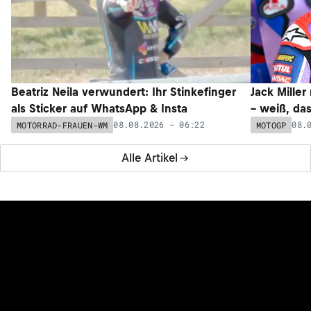
Beatriz Neila verwundert: Ihr Stinkefinger
Jack Miller
als Sticker auf WhatsApp & Insta
– weiß, da
08.08.2026 - 06:22
08.
MOTORRAD-FRAUEN-WM
MOTOGP
Alle Artikel