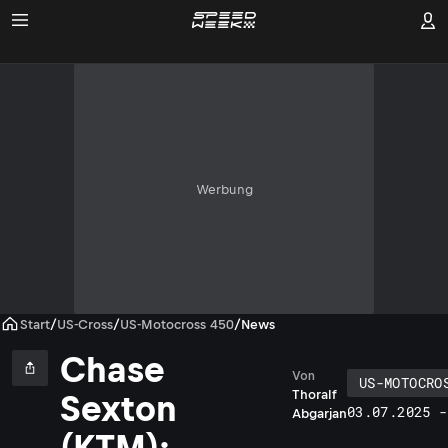
Werbung
Start
/
US-Cross
/
US-Motocross 450
/
News
Chase
Von
US-MOTOCRO
Thoralf
Sexton
03.07.2025 -
Abgarjan
(KTM):