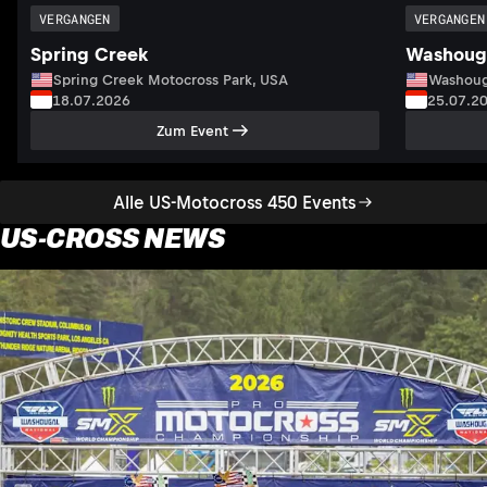
VERGANGEN
VERGANGEN
Spring Creek
Washoug
Spring Creek Motocross Park, USA
Washoug
18.07.2026
25.07.2
Zum Event
Alle US-Motocross 450 Events
US-CROSS NEWS