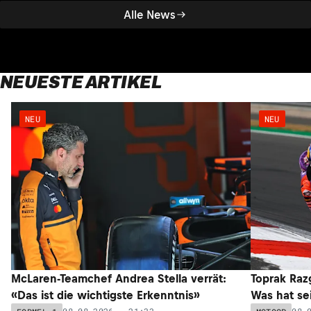
Alle News
NEUESTE ARTIKEL
NEU
NEU
McLaren-Teamchef Andrea Stella verrät:
Toprak Razg
«Das ist die wichtigste Erkenntnis»
Was hat sei