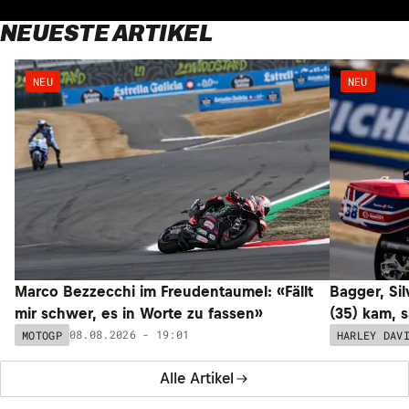
NEUESTE ARTIKEL
NEU
NEU
Marco Bezzecchi im Freudentaumel: «Fällt
Bagger, Sil
mir schwer, es in Worte zu fassen»
(35) kam, 
08.08.2026 - 19:01
MOTOGP
HARLEY DAV
Alle Artikel