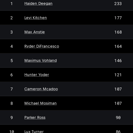
1
233
Haiden Deegan
2
177
Levi Kitchen
3
168
Max Anstie
4
164
Ryder DiFrancesco
5
146
Maximus Vohland
6
121
Hunter Yoder
7
107
Cameron Mcadoo
8
107
Michael Mosiman
9
90
Parker Ross
10
86
Lux Turner