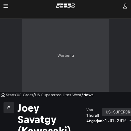
Werbung
Start
/
US-Cross
/
US-Supercross Lites West
/
News
Joey
Von
US-SUPERCR
Thoralf
Savatgy
31.01.2016 
Abgarjan
(Kawasaki)