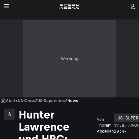
Werbung
Start
/
US-Cross
/
US-Supercross
/
News
Hunter
US-SUPER
Von
Lawrence
12.05.202
Thoralf
20:47
Abgarjan
und HRC: