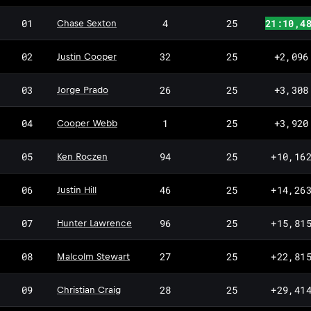
01
4
25
21:10,4
Chase Sexton
02
32
25
+2,096
Justin Cooper
03
26
25
+3,308
Jorge Prado
04
1
25
+3,920
Cooper Webb
05
94
25
+10,16
Ken Roczen
06
46
25
+14,26
Justin Hill
07
96
25
+15,81
Hunter Lawrence
08
27
25
+22,81
Malcolm Stewart
09
28
25
+29,41
Christian Craig