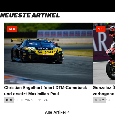
NEUESTE ARTIKEL
NEU
NEU
Christian Engelhart feiert DTM-Comeback
Gonzalez (I
und ersetzt Maximilian Paul
verbogenem
10.08.2026 - 11:24
10.0
DTM
MOTO2
Alle Artikel