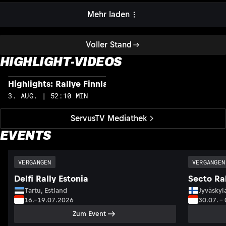
Mehr laden
Voller Stand
HIGHLIGHT-VIDEOS
Highlights: Rallye Finnland
H
3. AUG. | 52:10 MIN
2
ServusTV Mediathek
EVENTS
VERGANGEN
VERGANGEN
Delfi Rally Estonia
Secto Ral
Tartu, Estland
Jyväskyl
16.–19.07.2026
30.07. –
Zum Event