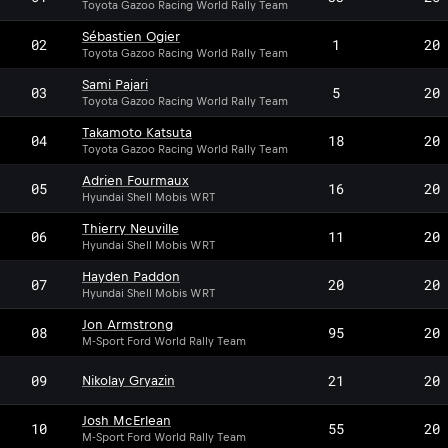
Toyota Gazoo Racing World Rally Team
Sébastien Ogier
02
1
20
Toyota Gazoo Racing World Rally Team
Sami Pajari
03
5
20
Toyota Gazoo Racing World Rally Team
Takamoto Katsuta
04
18
20
Toyota Gazoo Racing World Rally Team
Adrien Fourmaux
05
16
20
Hyundai Shell Mobis WRT
Thierry Neuville
06
11
20
Hyundai Shell Mobis WRT
Hayden Paddon
07
20
20
Hyundai Shell Mobis WRT
Jon Armstrong
08
95
20
M-Sport Ford World Rally Team
09
21
20
Nikolay Gryazin
Josh McErlean
10
55
20
M-Sport Ford World Rally Team