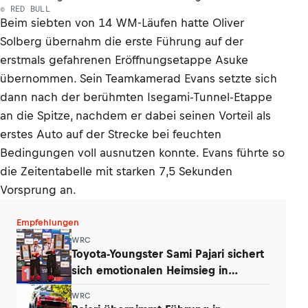
© RED BULL
Beim siebten von 14 WM-Läufen hatte Oliver
Solberg übernahm die erste Führung auf der
erstmals gefahrenen Eröffnungsetappe Asuke
übernommen. Sein Teamkamerad Evans setzte sich
dann nach der berühmten Isegami-Tunnel-Etappe
an die Spitze, nachdem er dabei seinen Vorteil als
erstes Auto auf der Strecke bei feuchten
Bedingungen voll ausnutzen konnte. Evans führte so
die Zeitentabelle mit starken 7,5 Sekunden
Vorsprung an.
Empfehlungen
WRC
Toyota-Youngster Sami Pajari sichert
sich emotionalen Heimsieg in
Finnland
WRC