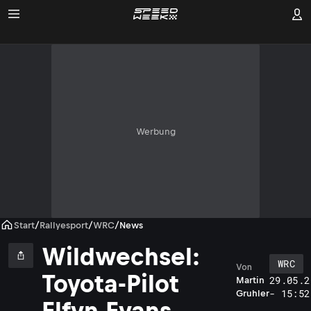
Werbung
Start
/
Rallyesport
/
WRC
/
News
Wildwechsel:
WRC
Von
Toyota-Pilot
29.05.2
Martin
- 15:52
Gruhler
Elfyn Evans