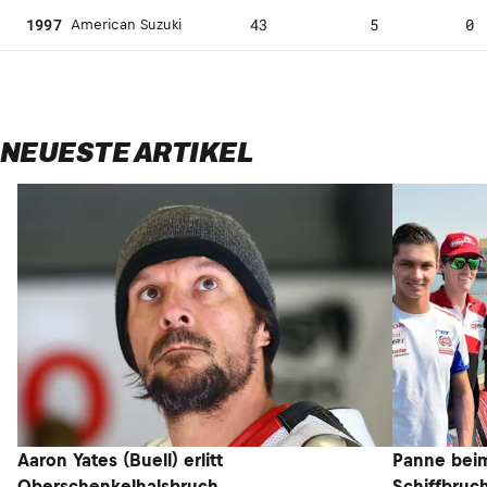
1997
43
5
0
American Suzuki
NEUESTE ARTIKEL
Aaron Yates (Buell) erlitt
Panne beim
Oberschenkelhalsbruch
Schiffbruch