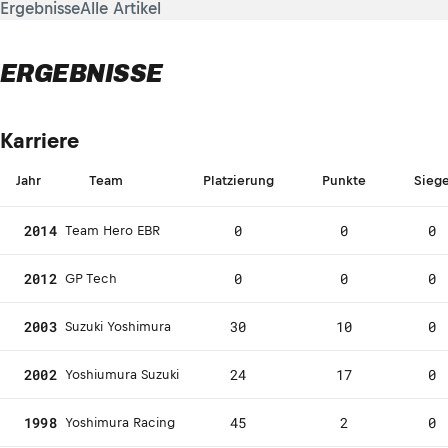
Ergebnisse
Alle Artikel
ERGEBNISSE
Karriere
Jahr
Team
Platzierung
Punkte
Sieg
2014
0
0
0
Team Hero EBR
2012
0
0
0
GP Tech
2003
30
10
0
Suzuki Yoshimura
2002
24
17
0
Yoshiumura Suzuki
1998
45
2
0
Yoshimura Racing