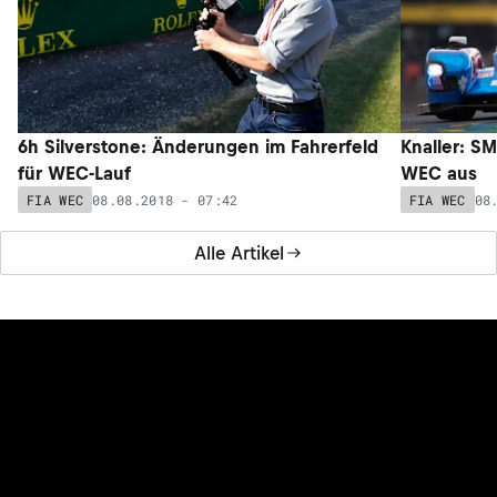
6h Silverstone: Änderungen im Fahrerfeld
Knaller: SM
für WEC-Lauf
WEC aus
08.08.2018 - 07:42
08
FIA WEC
FIA WEC
Alle Artikel