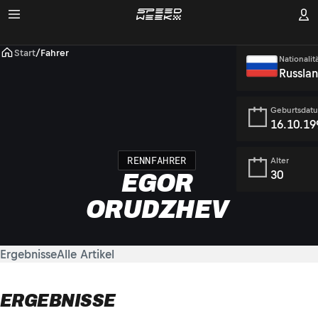
Start
/
Fahrer
Nationalit
Russla
Geburtsdat
16.10.19
RENNFAHRER
Alter
30
EGOR
ORUDZHEV
Ergebnisse
Alle Artikel
ERGEBNISSE