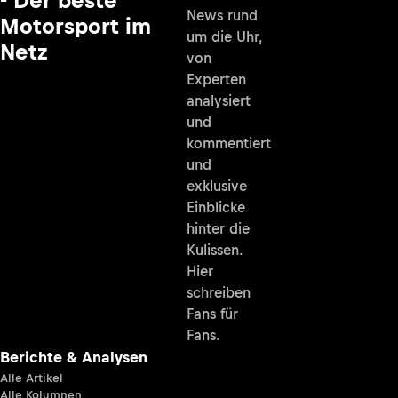
- Der beste
News rund
Motorsport im
um die Uhr,
Netz
von
Experten
analysiert
und
kommentiert
und
exklusive
Einblicke
hinter die
Kulissen.
Hier
schreiben
Fans für
Fans.
Berichte & Analysen
Alle Artikel
Alle Kolumnen