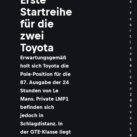
e
-
Startreihe
P
o
für die
s
i
zwei
t
i
Toyota
o
n
Erwartungsgemäß
b
holt sich Toyota die
e
i
Pole-Position für die
d
87. Ausgabe der 24
e
n
Stunden von Le
2
Mans. Private LMP1
4
h
befinden sich
v
jedoch in
o
Schlagdistanz. In
n
L
der GTE-Klasse liegt
e