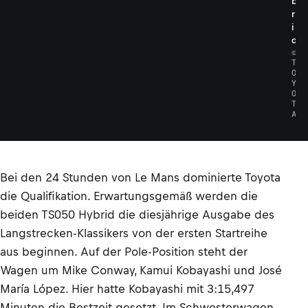
b
r
i
d
©
T
O
Y
O
T
A
Bei den 24 Stunden von Le Mans dominierte Toyota
die Qualifikation. Erwartungsgemäß werden die
beiden TS050 Hybrid die diesjährige Ausgabe des
Langstrecken-Klassikers von der ersten Startreihe
aus beginnen. Auf der Pole-Position steht der
Wagen um Mike Conway, Kamui Kobayashi und José
María López. Hier hatte Kobayashi mit 3:15,497
Minuten die Bestzeit gesetzt. Im Schwesterwagen