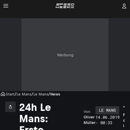
Werbung
Start
/
Le Mans
/
Le Mans
/
News
24h Le
LE MANS
Von
P
Mans:
14.06.2019
Oliver
o
- 00:33
Müller
l
Erste