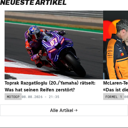
NEUESTE ARTIKEL
Toprak Razgatlioglu (20./Yamaha) rätselt:
McLaren-Te
Was hat seinen Reifen zerstört?
«Das ist di
08.08.2026 - 21:35
0
MOTOGP
FORMEL 1
Alle Artikel