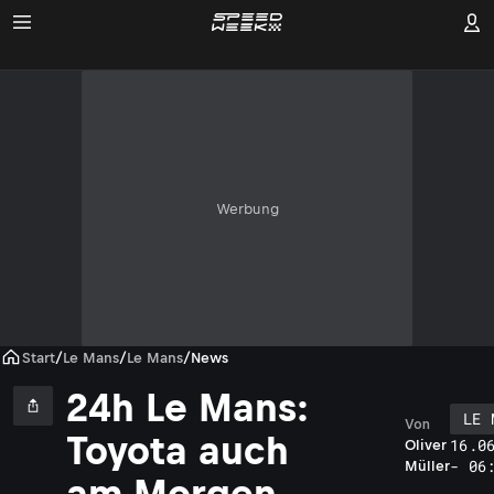
Werbung
Start
/
Le Mans
/
Le Mans
/
News
24h Le Mans:
LE 
Von
Toyota auch
16.0
Oliver
- 06
Müller
am Morgen