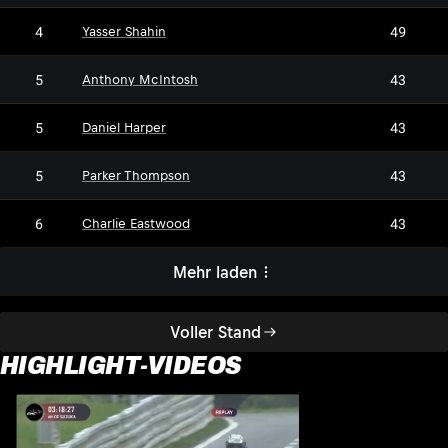
4
49
Yasser Shahin
5
43
Anthony McIntosh
5
43
Daniel Harper
5
43
Parker Thompson
6
43
Charlie Eastwood
Mehr laden
Voller Stand
HIGHLIGHT-VIDEOS
H
1