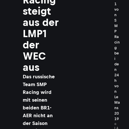
1
steigt
vo
n
aus der
S
M
LMP1
P
Ra
der
cin
g
WEC
be
i
aus
de
n
24
Das russische
h
Team SMP
vo
n
Racing wird
Le
mit seinen
Ma
beiden BR1-
ns
20
AER nicht an
19
der Saison
©
LA