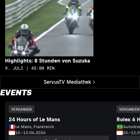
Highlights: 8 Stunden von Suzuka
9. JULI | 45:00 MIN
ServusTV Mediathek
EVENTS
VERGANGEN
VERGANGEN
24 Hours of Le Mans
Rolex 6 
Le Mans, Frankreich
Autodrom
10.–13.06.2026
10.–12.