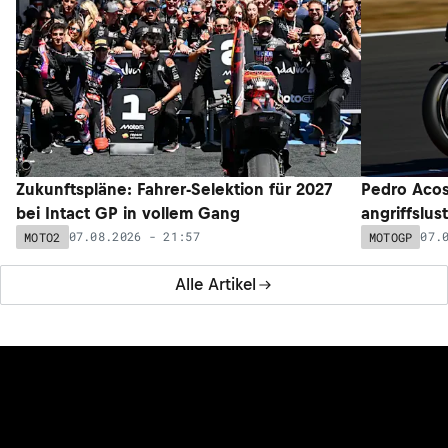
Zukunftspläne: Fahrer-Selektion für 2027
Pedro Acos
bei Intact GP in vollem Gang
angriffslus
07.08.2026 - 21:57
07.
MOTO2
MOTOGP
Alle Artikel