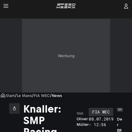
Werbung
Start
/
Le Mans
/
FIA WEC
/
News
Knaller:
FIA WEC
Von
SMP
08.07.2019
Oliver
De
- 12:56
Müller
r
Racing
BR